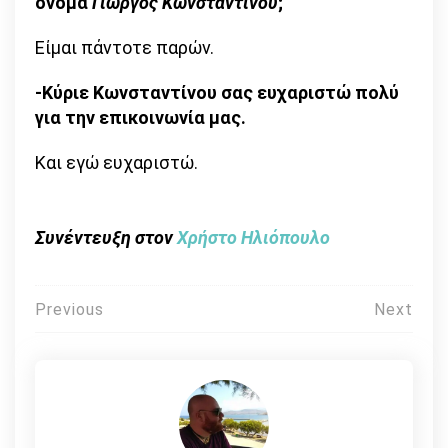
όνομα
Γιώργος Κωνσταντίνου
;
Είμαι πάντοτε παρών.
-Κύριε Κωνσταντίνου σας ευχαριστώ πολύ
για την επικοινωνία μας.
Και εγώ ευχαριστώ.
Συνέντευξη στον
Χρήστο Ηλιόπουλο
Πλοήγηση
Previous
Next
άρθρων