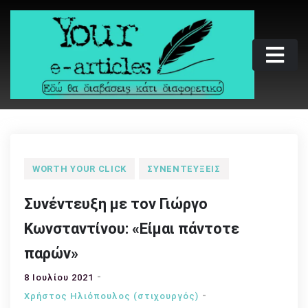
Skip
to
content
Your e-articles
Εδώ θα διαβάσεις κάτι διαφορετικό
WORTH YOUR CLICK
ΣΥΝΕΝΤΕΎΞΕΙΣ
Συνέντευξη με τον Γιώργο
Κωνσταντίνου: «Είμαι πάντοτε
παρών»
8 Ιουλίου 2021
Χρήστος Ηλιόπουλος (στιχουργός)