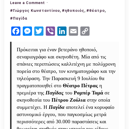
on
Leave a Comment
Συνέντευξη
,
,
,
#Γιώργος Κωνσταντίνου
#ηθοποιός
#θέατρο
με
#Παγίδα
τον
Facebook
Messenger
Twitter
Viber
LinkedIn
Email
Copy
Γιώργο
Link
Κωνσταντίνου:
«Είμαι
Πρόκειται για έναν βετεράνο ηθοποιό,
πάντοτε
σεναριογράφο και σκηνοθέτη. Μία από τις
παρών»
σπάνιες περιπτώσεις καλλιτέχνη με πολύχρονη
πορεία στο θέατρο, τον κινηματογράφο και την
τηλεόραση. Την Παρασκευή 9 Ιουλίου θα
πραγματοποιηθεί στο
Θέατρο Πέτρας
η
πρεμιέρα της
Παγίδας
του
Ρομπέρ Τομά
σε
σκηνοθεσία του
Πέτρου Ζούλια
στην οποία
συμμετέχει. Η
Παγίδα
αποτελεί ένα κορυφαίο
αστυνομικό έργου, που παγκοσμίως μετρά
περισσότερες από 30.000 παραστάσεις και
θεωρείται σταθμός στην ιστορία του είδους.