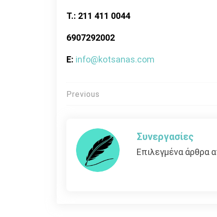
T.: 211 411 0044
6907292002
Ε:
info@kotsanas.com
Πλοήγηση
Previous
άρθρων
Συνεργασίες
Επιλεγμένα άρθρα α