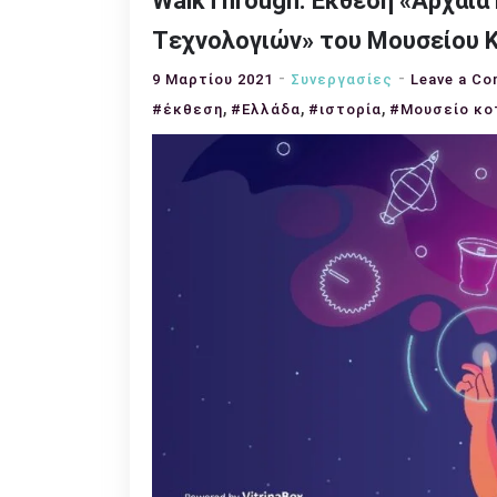
WalkThrough: Έκθεση «Αρχαία
Tεχνολογιών» του Μουσείου 
9 Μαρτίου 2021
Συνεργασίες
Leave a C
,
,
,
#έκθεση
#Ελλάδα
#ιστορία
#Μουσείο κο