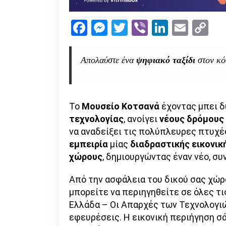
Facebook
Messenger
Twitter
Viber
LinkedI
Emai
Co
Li
Απολαύστε ένα
ψηφιακό ταξίδι
στον κό
Το
Μουσείο Κοτσανά
έχοντας μπει δ
τεχνολογίας
, ανοίγει
νέους δρόμους
να αναδείξει τις πολύπλευρες πτυχέ
εμπειρία
μίας
διαδραστικής εικονικ
χώρους
, δημιουργώντας έναν νέο, συ
Από την ασφάλεια του δικού σας χώρο
μπορείτε να περιηγηθείτε σε όλες τι
Ελλάδα – Οι Aπαρχές των Τεχνολογιώ
εφευρέσεις. Η εικονική περιήγηση σ