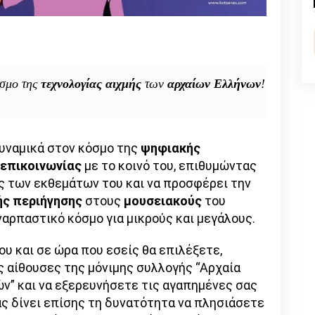
n
l
py
nk
σμο της
τεχνολογίας αιχμής
των
αρχαίων Ελλήνων
!
υναμικά στον κόσμο της
ψηφιακής
 επικοινωνίας
με το κοινό του, επιθυμώντας
ς των εκθεμάτων του και να προσφέρει την
ής περιήγησης
στους
μουσειακούς
του
ναρπαστικό κόσμο για μικρούς και μεγάλους.
υ και σε ώρα που εσείς θα επιλέξετε,
ς αίθουσες της μόνιμης συλλογής “Αρχαία
ν” και να εξερευνήσετε τις αγαπημένες σας
άς δίνει επίσης τη δυνατότητα να πλησιάσετε