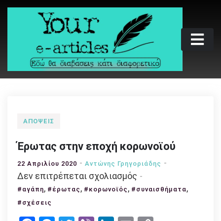
Skip
to
content
Your e-articles
Εδώ θα διαβάσεις κάτι διαφορετικό
ΑΠΌΨΕΙΣ
Έρωτας στην εποχή κορωνοϊού
22 Απριλίου 2020
Αντώνης Γρηγοριάδης
στο
Δεν επιτρέπεται σχολιασμός
Έρωτας
,
,
,
,
#αγάπη
#έρωτας
#κορωνοϊός
#συναισθήματα
στην
#σχέσεις
εποχή