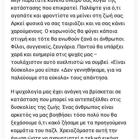
Μην παρατάτε κανένα όνειρό σας λόγω της
κατάστασης που επικρατεί. Παλέψτε για ό,τι
αγαπάτε και φροντίστε να μείνει στη ζωή σας.
Αρκεί φυσικά να σας ταιριάζει και να σας κάνει
χαρούμενους. Ο κορωνοϊός θα φύγει κάποια
στιγμή και τότε θα ενωθούν ξανά οι άνθρωποι.
Φίλοι, συγγενείς, ζευγάρια. Παντού θα υπάρξει
χαρά και ευημερία στις ψυχές μας –
τουλάχιστον αυτό ευελπιστώ να συμβεί. «Είναι
δύσκολο» μου είπαν. «Δεν γεννηθήκαμε, για να
παλεύουμε στα εύκολα» τους απάντησα.
Η ψυχολογία μας έχει ανάγκη να βρίσκεται σε
κατάσταση που μπορεί να αντεπεξέλθει στις
δυσκολίες της ζωής. Ένας άνθρωπος είναι
αρκετός να μας βοηθήσει τόσο πολύ που θα
ξεχάσουμε ό,τι κακό ζήσαμε με τα προηγούμενα
κομμάτια του παζλ. Χρειαζόμαστε αυτή την
ένωση ώστε να σχηματιστεί η τελική εικόνα