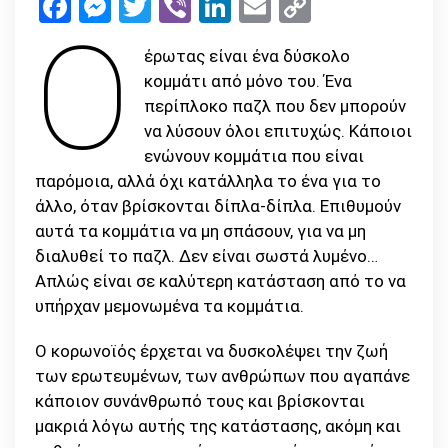
Facebook
Messenger
Twitter
Viber
LinkedIn
Email
Copy
κορωνοϊού
Ο
Link
έρωτας είναι ένα δύσκολο
κομμάτι από μόνο του. Ένα
περίπλοκο παζλ που δεν μπορούν
να λύσουν όλοι επιτυχώς. Κάποιοι
ενώνουν κομμάτια που είναι
παρόμοια, αλλά όχι κατάλληλα το ένα για το
άλλο, όταν βρίσκονται δίπλα-δίπλα. Επιθυμούν
αυτά τα κομμάτια να μη σπάσουν, για να μη
διαλυθεί το παζλ. Δεν είναι σωστά λυμένο…
Απλώς είναι σε καλύτερη κατάσταση από το να
υπήρχαν μεμονωμένα τα κομμάτια.
Ο κορωνοϊός έρχεται να δυσκολέψει την ζωή
των ερωτευμένων, των ανθρώπων που αγαπάνε
κάποιον συνάνθρωπό τους και βρίσκονται
μακριά λόγω αυτής της κατάστασης, ακόμη και