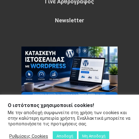
Γίνε Αρθρογράφος
Newsletter
Ο ιστότοπος χρησιμοποιεί cookies!
Με την αποδοχή συμφωνείτε στη χρήση των cookies και
Copyright © 2026 Your e-articles - WordPress Theme : by
στην καλύτερη εμπειρία χρήστη. Εναλλακτικά μπορείτε να
τροποποιήσετε τις προτιμήσεις σας.
Sparkle Themes
Πολιτική Απορρήτου
Ρυθμίσεις Cookies
Αποδοχή
Μη Αποδοχή