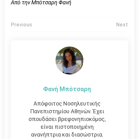
Από την Μπότσαρη Φανή
Πλοήγηση
Previous
Next
άρθρων
Φανή Μπότσαρη
Απόφοιτος Νοσηλευτικής
Πανεπιστημίου Αθηνών. Έχει
σπουδάσει βρεφονηπιοκόμος,
είναι πιστοποιημένη
ανανήπτρια και διασώστρια.