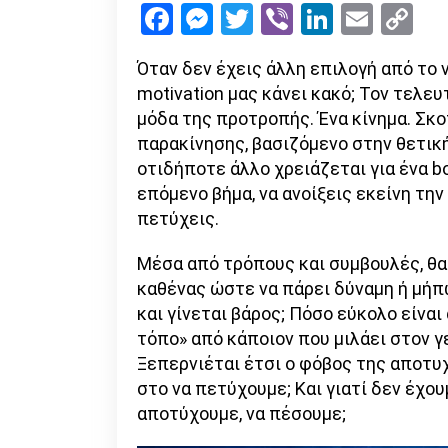
Facebook
Messenger
Twitter
Viber
LinkedI
Emai
Co
Li
Όταν δεν έχεις άλλη επιλογή από το 
motivation μας κάνει κακό; Τον τελευ
μόδα της προτροπής. Ένα κίνημα. Σκο
παρακίνησης, βασιζόμενο στην θετική 
οτιδήποτε άλλο χρειάζεται για ένα bo
επόμενο βήμα, να ανοίξεις εκείνη την
πετύχεις.
Μέσα από τρόπους και συμβουλές, θα 
καθένας ώστε να πάρει δύναμη ή μήπω
και γίνεται βάρος; Πόσο εύκολο είναι
τόπο» από κάποιον που μιλάει στον 
Ξεπερνιέται έτσι ο φόβος της αποτυχ
στο να πετύχουμε; Και γιατί δεν έχου
αποτύχουμε, να πέσουμε;