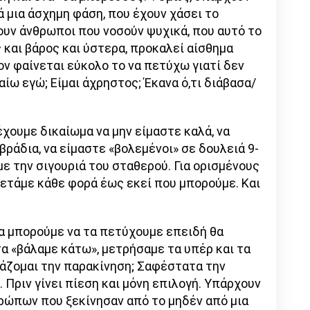
 μια άσχημη φάση, που έχουν χάσει το
ουν άνθρωποι που νοσούν ψυχικά, που αυτό το
και βάρος και ύστερα, προκαλεί αίσθημα
ν φαίνεται εύκολο το να πετύχω γιατί δεν
ίω εγώ; Είμαι άχρηστος; Έκανα ό,τι διάβασα/
έχουμε δικαίωμα να μην είμαστε καλά, να
βράδια, να είμαστε «βολεμένοι» σε δουλειά 9-
 με την σιγουριά του σταθερού. Για ορισμένους
 πετάμε κάθε φορά έως εκεί που μπορούμε. Και
α μπορούμε να τα πετύχουμε επειδή θα
τα «βάλαμε κάτω», μετρήσαμε τα υπέρ και τα
ιάζομαι την παρακίνηση; Σαφέστατα την
 Πριν γίνει πίεση και μόνη επιλογή. Υπάρχουν
ρώπων που ξεκίνησαν από το μηδέν από μια