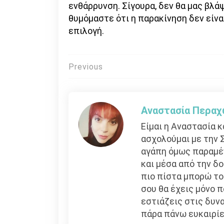
ενθάρρυνση. Σίγουρα, δεν θα μας βλάψ
θυμόμαστε ότι η παρακίνηση δεν είναι
επιλογή.
Πλοήγηση
Previous
άρθρων
Αναστασία Περαχ
Είμαι η Αναστασία κ
ασχολούμαι με την 
αγάπη όμως παραμέν
και μέσα από την δ
πιο πίστα μπορώ το
σου θα έχεις μόνο 
εστιάζεις στις δυν
πάρα πάνω ευκαιρίε