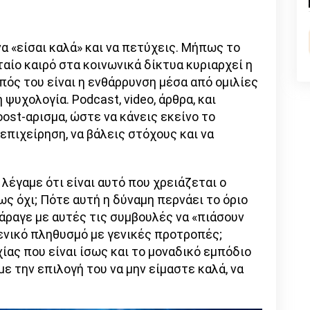
n
l
py
nk
να «είσαι καλά» και να πετύχεις. Μήπως το
ταίο καιρό στα κοινωνικά δίκτυα κυριαρχεί η
πός του είναι η ενθάρρυνση μέσα από ομιλίες
ψυχολογία. Podcast, video, άρθρα, και
ost-αρισμα, ώστε να κάνεις εκείνο το
 επιχείρηση, να βάλεις στόχους και να
λέγαμε ότι είναι αυτό που χρειάζεται ο
ς όχι; Πότε αυτή η δύναμη περνάει το όριο
 άραγε με αυτές τις συμβουλές να «πιάσουν
γενικό πληθυσμό με γενικές προτροπές;
ίας που είναι ίσως και το μοναδικό εμπόδιο
με την επιλογή του να μην είμαστε καλά, να