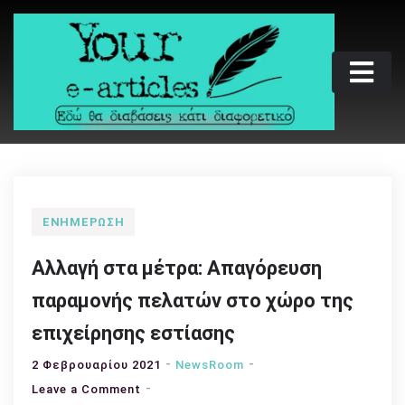
Skip
to
content
Your e-articles
Εδώ θα διαβάσεις κάτι διαφορετικό
ΕΝΗΜΈΡΩΣΗ
Αλλαγή στα μέτρα: Απαγόρευση
παραμονής πελατών στο χώρο της
επιχείρησης εστίασης
2 Φεβρουαρίου 2021
NewsRoom
on
Leave a Comment