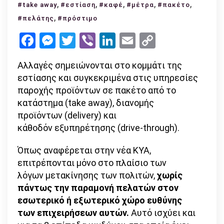
,
Αλλαγή
,
,
,
,
#take away
#εστίαση
#καφέ
#μέτρα
#πακέτο
στα
,
#πελάτης
#πρόστιμο
μέτρα:
Facebook
Messenger
Twitter
Viber
LinkedIn
Email
Copy
Απαγόρευση
Link
παραμονής
Αλλαγές σημειώνονται στο κομμάτι της
πελατών
εστίασης και συγκεκριμένα στις υπηρεσίες
στο
παροχής προϊόντων σε πακέτο από το
χώρο
κατάστημα (take away), διανομής
της
προϊόντων (delivery) και
επιχείρησης
κάθοδόν εξυπηρέτησης (drive-through).
εστίασης
Όπως αναφέρεται στην νέα ΚΥΑ,
επιτρέπονται μόνο στο πλαίσιο των
λόγων μετακίνησης των πολιτών,
χωρίς
πάντως την παραμονή πελατών στον
εσωτερικό ή εξωτερικό χώρο ευθύνης
των επιχειρήσεων αυτών.
Αυτό ισχύει και