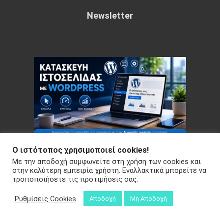
Newsletter
Ο ιστότοπος χρησιμοποιεί cookies!
Με την αποδοχή συμφωνείτε στη χρήση των cookies και
Copyright © 2026 Your e-articles - WordPress Theme : by
στην καλύτερη εμπειρία χρήστη. Εναλλακτικά μπορείτε να
τροποποιήσετε τις προτιμήσεις σας.
Sparkle Themes
Πολιτική Απορρήτου
Ρυθμίσεις Cookies
Αποδοχή
Μη Αποδοχή