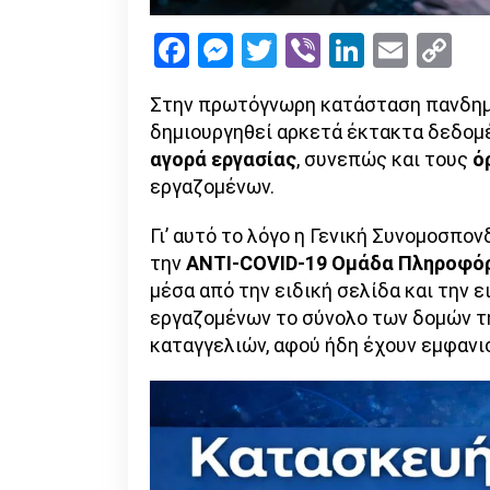
Facebook
Messenger
Twitter
Viber
LinkedI
Emai
Co
Li
Στην πρωτόγνωρη κατάσταση πανδημί
δημιουργηθεί αρκετά έκτακτα δεδομέ
αγορά εργασίας
, συνεπώς και τους
ό
εργαζομένων.
Γι’ αυτό το λόγο η Γενική Συνομοσπον
την
ANTI-COVID-19 Ομάδα Πληροφόρ
μέσα από την ειδική σελίδα και την 
εργαζομένων το σύνολο των δομών τη
καταγγελιών, αφού ήδη έχουν εμφανι