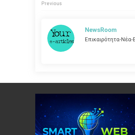
Πλοήγηση
Previous
άρθρων
NewsRoom
Επικαιρότητα-Νέα-Ε