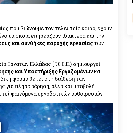
n
l
py
nk
ας που βιώνουμε τον τελευταίο καιρό, έχουν
να τα οποία επηρεάζουν ιδιαίτερα και την
ρους και συνθήκες παροχής εργασίας
των
δία Εργατών Ελλάδας (Γ.Σ.Ε.Ε.) δημιουργεί
ησης και Υποστήριξης Εργαζομένων
και
ειδική φόρμα θέτει στη διάθεση των
ς για πληροφόρηση, αλλά και υποβολή
στεί φαινόμενα εργοδοτικών αυθαιρεσιών.