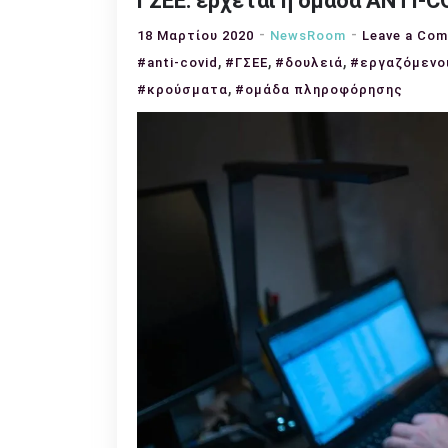
ΓΣΕΕ: έρχεται η ομάδα ANTI-C
18 Μαρτίου 2020
NewsRoom
Leave a Co
,
,
,
#anti-covid
#ΓΣΕΕ
#δουλειά
#εργαζόμενο
,
#κρούσματα
#ομάδα πληροφόρησης