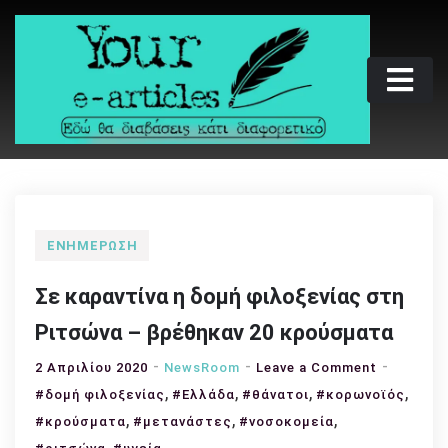
Skip
to
content
Your e-articles
Εδώ θα διαβάσεις κάτι διαφορετικό
ΕΝΗΜΈΡΩΣΗ
Σε καραντίνα η δομή φιλοξενίας στη
Ριτσώνα – βρέθηκαν 20 κρούσματα
on
2 Απριλίου 2020
NewsRoom
Leave a Comment
,
,
,
Σε
,
#δομή φιλοξενίας
#Ελλάδα
#θάνατοι
#κορωνοϊός
καραντίν
,
,
,
#κρούσματα
#μετανάστες
#νοσοκομεία
η
,