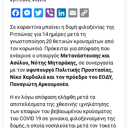
#ριτσώνα
#υγεία
δομή
Facebook
Messenger
Twitter
Viber
LinkedIn
Email
Copy
φιλοξενί
Link
στη
Σε καραντίνα μπαίνει η δομή φιλοξενίας της
Ριτσώνα
Ριτσώνας για 14 ημέρες μετά τη
–
γνωστοποίηση 20 θετικών κρουσμάτων από
βρέθηκαν
τον κορωνοϊό. Πρόκειται για απόφαση που
20
ενέκρινε ο υπουργός
Μετανάστευσης και
κρούσματ
Ασύλου, Νότης Μηταράκης,
σε συνεργασία
με τον
υφυπουργό Πολιτικής Προστασίας,
Νίκο Χαρδαλιά και τον πρόεδρο του ΕΟΔΥ,
Παναγιώτη Αρκουμανέα
.
Η εν λόγω απόφαση ελήφθη μετά τα
αποτελέσματα της χθεσινής ιχνηλάτησης
των επαφών του βεβαιωμένου κρούσματος
του COVID 19 σε γυναίκα, φιλοξενούμενη της
δομής, η οποία νοσηλεύεται μετά τον τοκετό