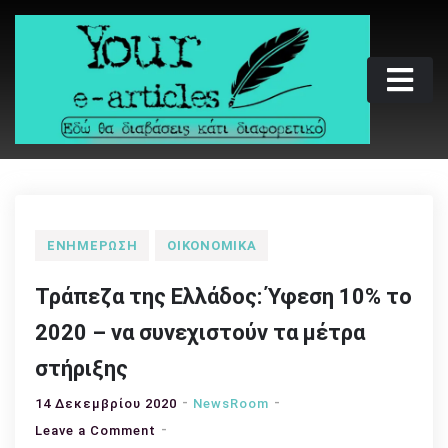
Skip
to
content
Your e-articles
Εδώ θα διαβάσεις κάτι διαφορετικό
ΕΝΗΜΈΡΩΣΗ
ΟΙΚΟΝΟΜΙΚΆ
Τράπεζα της Ελλάδος: Ύφεση 10% το
2020 – να συνεχιστούν τα μέτρα
στήριξης
14 Δεκεμβρίου 2020
NewsRoom
on
Leave a Comment