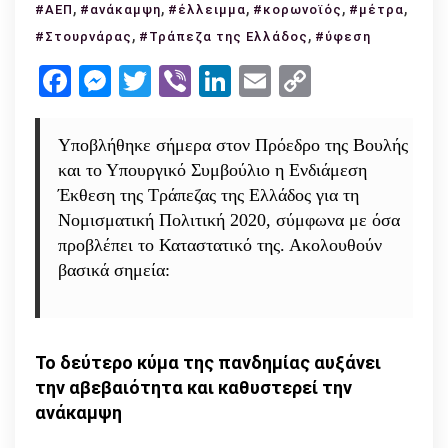
,
Τράπεζα
,
,
,
,
#ΑΕΠ
#ανάκαμψη
#έλλειμμα
#κορωνοϊός
#μέτρα
της
,
,
#Στουρνάρας
#Τράπεζα της Ελλάδος
#ύφεση
Ελλάδος:
Facebook
Messenger
Twitter
Viber
LinkedIn
Email
Copy
Ύφεση
Link
10%
το
Υποβλήθηκε σήμερα στον Πρόεδρο της Βουλής
2020
και το Υπουργικό Συμβούλιο η Ενδιάμεση
–
Έκθεση της Τράπεζας της Ελλάδος για τη
να
Νομισματική Πολιτική 2020, σύμφωνα με όσα
συνεχιστούν
προβλέπει το Καταστατικό της. Ακολουθούν
τα
βασικά σημεία:
μέτρα
στήριξης
Το δεύτερο κύμα της πανδημίας αυξάνει
την αβεβαιότητα και καθυστερεί την
ανάκαμψη