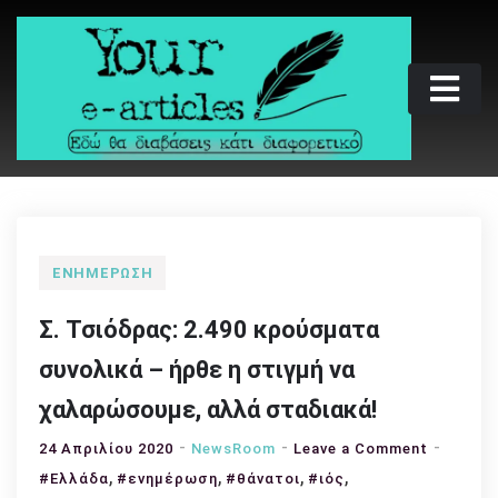
Skip
to
content
Your e-articles
Εδώ θα διαβάσεις κάτι διαφορετικό
ΕΝΗΜΈΡΩΣΗ
Σ. Τσιόδρας: 2.490 κρούσματα
συνολικά – ήρθε η στιγμή να
χαλαρώσουμε, αλλά σταδιακά!
on
24 Απριλίου 2020
NewsRoom
Leave a Comment
,
,
,
,
Σ.
#Ελλάδα
#ενημέρωση
#θάνατοι
#ιός