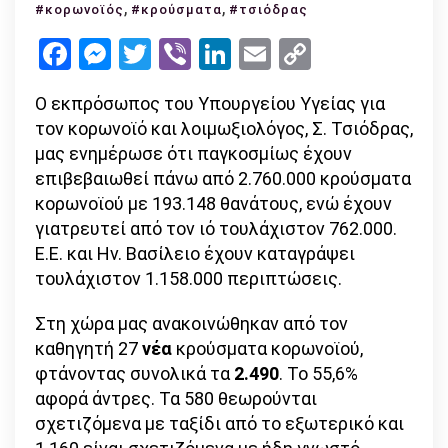
Τσιόδρα
,
,
#κορωνοϊός
#κρούσματα
#τσιόδρας
2.490
Facebook
Messenger
Twitter
Viber
LinkedIn
Email
Copy
κρούσμα
Link
συνολικ
Ο εκπρόσωπος του Υπουργείου Υγείας για
–
τον κορωνοϊό και λοιμωξιολόγος, Σ. Τσιόδρας,
ήρθε
μας ενημέρωσε ότι παγκοσμίως έχουν
η
επιβεβαιωθεί πάνω από 2.760.000 κρούσματα
στιγμή
κορωνοϊού με 193.148 θανάτους, ενώ έχουν
να
γιατρευτεί από τον ιό τουλάχιστον 762.000.
χαλαρώσ
Ε.Ε. και Ην. Βασίλειο έχουν καταγράψει
αλλά
τουλάχιστον 1.158.000 περιπτώσεις.
σταδιακ
Στη χώρα μας ανακοινώθηκαν από τον
καθηγητή 27
νέα
κρούσματα κορωνοϊού,
φτάνοντας συνολικά τα
2.490
. Το 55,6%
αφορά άντρες. Τα 580 θεωρούνται
σχετιζόμενα με ταξίδι από το εξωτερικό και