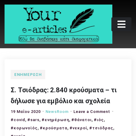
Skip
to
content
Your e-articles
Εδώ θα διαβάσεις κάτι διαφορετικό
ΕΝΗΜΈΡΩΣΗ
Σ. Τσιόδρας: 2.840 κρούσματα – τι
δήλωσε για εμβόλιο και σχολεία
on
19 Μαΐου 2020
NewsRoom
Leave a Comment
,
,
,
,
,
Σ.
#covid
#sars
#ενημέρωση
#θάνατοι
#ιός
Τσιόδρας:
,
,
,
,
#κορωνοϊός
#κρούσματα
#νεκροί
#τσιόδρας
2.840