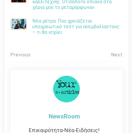
καλλιτέχνης. Οτιδήποτε έπιανα στα
χέρια μου το μεταμόρφωνα»
Νέα μέτρα: Που χρειάζεται
υποχρεωτικό τεστ για ανεμβολίαστους
– τι θα ισχύει
Πλοήγηση
Previous
Next
άρθρων
NewsRoom
Επικαιρότητα-Νέα-Ειδήσεις!