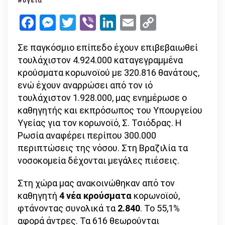
#υγεία
κρούσματα
Facebook
Messenger
Twitter
Viber
LinkedIn
Email
Copy
–
Link
τι
Σε παγκόσμιο επίπεδο έχουν επιβεβαιωθεί
δήλωσε
τουλάχιστον 4.924.000 καταγεγραμμένα
για
κρούσματα κορωνοϊού με 320.816 θανάτους,
εμβόλιο
ενώ έχουν αναρρώσει από τον ιό
και
τουλάχιστον 1.928.000, μας ενημέρωσε ο
σχολεία
καθηγητής και εκπρόσωπος του Υπουργείου
Υγείας για τον κορωνοϊό, Σ. Τσιόδρας. Η
Ρωσία αναφέρει περίπου 300.000
περιπτώσεις της νόσου. Στη Βραζιλία τα
νοσοκομεία δέχονται μεγάλες πιέσεις.
Στη χώρα μας ανακοινώθηκαν από τον
καθηγητή
4 νέα
κρούσματα
κορωνοϊού,
φτάνοντας συνολικά τα
2.840
. Το 55,1%
αφορά άντρες. Τα 616 θεωρούνται