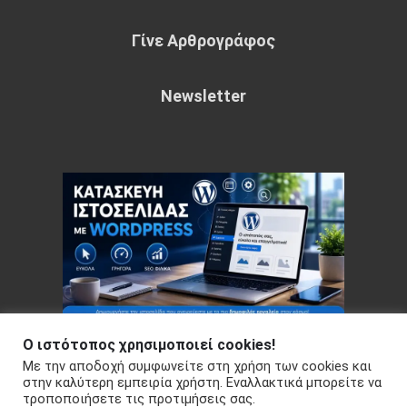
Γίνε Αρθρογράφος
Newsletter
Ο ιστότοπος χρησιμοποιεί cookies!
Με την αποδοχή συμφωνείτε στη χρήση των cookies και
Copyright © 2026 Your e-articles - WordPress Theme : by
στην καλύτερη εμπειρία χρήστη. Εναλλακτικά μπορείτε να
τροποποιήσετε τις προτιμήσεις σας.
Sparkle Themes
Πολιτική Απορρήτου