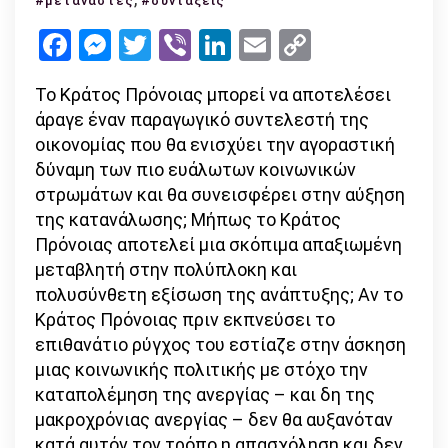
#μετανάστες
#συντάξεις
ακατάληπτος
Facebook
Messenger
Twitter
Viber
LinkedIn
Email
Copy
κόσμος
Link
Το Κράτος Πρόνοιας μπορεί να αποτελέσει
άραγε έναν παραγωγικό συντελεστή της
οικονομίας που θα ενισχύει την αγοραστική
δύναμη των πιο ευάλωτων κοινωνικών
στρωμάτων και θα συνεισφέρει στην αύξηση
της κατανάλωσης; Μήπως το Κράτος
Πρόνοιας αποτελεί μια σκόπιμα απαξιωμένη
μεταβλητή στην πολύπλοκη και
πολυσύνθετη εξίσωση της ανάπτυξης; Αν το
Κράτος Πρόνοιας πριν εκπνεύσει το
επιθανάτιο ρύγχος του εστίαζε στην άσκηση
μιας κοινωνικής πολιτικής με στόχο την
καταπολέμηση της ανεργίας – και δη της
μακροχρόνιας ανεργίας – δεν θα αυξανόταν
κατά αυτόν τον τρόπο η απασχόληση και δεν