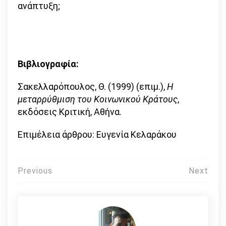
ανάπτυξη;
Βιβλιογραφία:
Σακελλαρόπουλος, Θ. (1999) (επιμ.),
Η
μεταρρύθμιση του Κοινωνικού Κράτους
,
εκδόσεις Κριτική, Αθήνα.
Επιμέλεια άρθρου: Ευγενία Κελαράκου
Πλοήγηση
Previous
Next
άρθρων