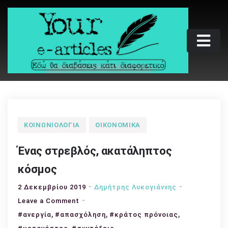
Skip
to
content
Your e-articles
Εδώ θα διαβάσεις κάτι διαφορετικό
ΚΟΙΝΩΝΙΟΛΟΓΊΑ
ΟΙΚΟΝΟΜΙΚΆ
Ένας στρεβλός, ακατάληπτος
κόσμος
2 Δεκεμβρίου 2019
Δημήτρης Λυκογιάννης
on
Leave a Comment
,
Ένας
,
,
#ανεργία
#απασχόληση
#κράτος πρόνοιας
στρεβλός,
,