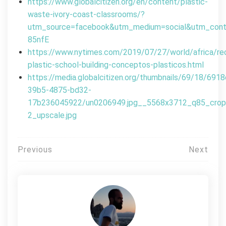
https://www.globalcitizen.org/en/content/plastic-
waste-ivory-coast-classrooms/?
utm_source=facebook&utm_medium=social&utm_cont
85nfE
https://www.nytimes.com/2019/07/27/world/africa/re
plastic-school-building-conceptos-plasticos.html
https://media.globalcitizen.org/thumbnails/69/18/691
39b5-4875-bd32-
17b236045922/un0206949.jpg__5568x3712_q85_crop
2_upscale.jpg
Πλοήγηση
Previous
Next
άρθρων