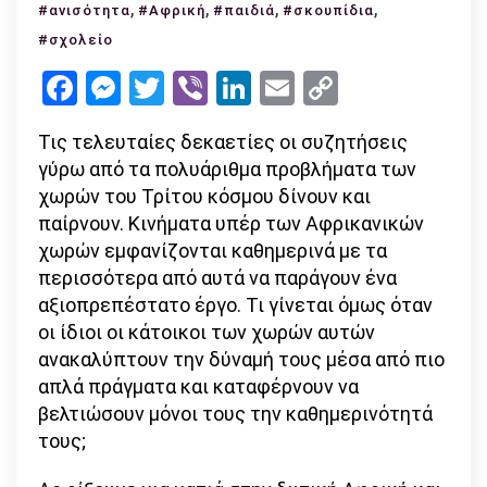
,
Όταν
,
,
,
#ανισότητα
#Αφρική
#παιδιά
#σκουπίδια
τα
#σχολείο
σκουπίδια
Facebook
Messenger
Twitter
Viber
LinkedIn
Email
Copy
του
Link
ενός
Τις τελευταίες δεκαετίες οι συζητήσεις
εκπαιδεύουν
γύρω από τα πολυάριθμα προβλήματα των
και
χωρών του Τρίτου κόσμου δίνουν και
περιορίζουν
παίρνουν. Κινήματα υπέρ των Αφρικανικών
την
χωρών εμφανίζονται καθημερινά με τα
κοινωνική
περισσότερα από αυτά να παράγουν ένα
ανισότητα
αξιοπρεπέστατο έργο. Τι γίνεται όμως όταν
οι ίδιοι οι κάτοικοι των χωρών αυτών
ανακαλύπτουν την δύναμή τους μέσα από πιο
απλά πράγματα και καταφέρνουν να
βελτιώσουν μόνοι τους την καθημερινότητά
τους;