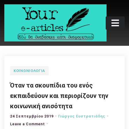
Skip
to
content
Your e-articles
Εδώ θα διαβάσεις κάτι διαφορετικό
ΚΟΙΝΩΝΙΟΛΟΓΊΑ
Όταν τα σκουπίδια του ενός
εκπαιδεύουν και περιορίζουν την
κοινωνική ανισότητα
24 Σεπτεμβρίου 2019
Γιώργος Ευστρατιάδης
on
Leave a Comment