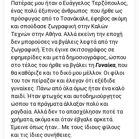
Πατέρας μου ήταν ο Ευάγγελος Τερζόπουλος,
ένας πολύ έξυπνος άνθρωπος που ήρθε ως
πρόσφυγας από το Τσανάκαλε, έφηβος ακόμη
και σπούδασε ζωγραφική στην Καλών
Τεχνών στην Αθήνα. Αλλά εκείνη την εποχή
δεν μπορούσες να βγάλεις λεφτά από την
ζωγραφική. Έτσι έγινε σκιτσογράφος σε
εφημερίδες και μετά δημοσιογράφος, ώσπου
στο τέλος του ήρθε να βγάλει τη
Γυναίκα
, που
θα καθόριζε και το δικό μου μέλλον. Οι φίλοι
του τον πείραζαν και έλεγαν ότι εξέδιδε
γυναίκες. Πάνω από όλα όμως ήταν ένα καλό
παιδί. Ήταν φτωχός και αυτοδημιούργητος
ώσπου τα πράγματα άλλαξαν πολύ και
ραγδαία. Αλλά δεν το απασχόλησαν ποτέ τα
χρήματα, ακόμα και όταν έβγαλε αρκετά.
Έμεινε όπως ήταν… Με τους ίδιους φίλους
και τις ίδιες συνήθειες.