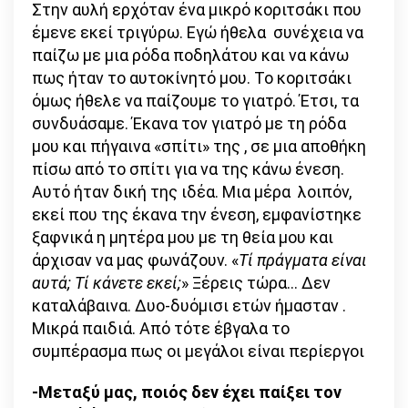
Στην αυλή ερχόταν ένα μικρό κοριτσάκι που
έμενε εκεί τριγύρω. Εγώ ήθελα συνέχεια να
παίζω με μια ρόδα ποδηλάτου και να κάνω
πως ήταν το αυτοκίνητό μου. Το κοριτσάκι
όμως ήθελε να παίζουμε το γιατρό. Έτσι, τα
συνδυάσαμε. Έκανα τον γιατρό με τη ρόδα
μου και πήγαινα «σπίτι» της , σε μια αποθήκη
πίσω από το σπίτι για να της κάνω ένεση.
Αυτό ήταν δική της ιδέα. Μια μέρα λοιπόν,
εκεί που της έκανα την ένεση, εμφανίστηκε
ξαφνικά η μητέρα μου με τη θεία μου και
άρχισαν να μας φωνάζουν. «
Τί πράγματα είναι
αυτά; Τί κάνετε εκεί;
» Ξέρεις τώρα… Δεν
καταλάβαινα. Δυο-δυόμισι ετών ήμασταν .
Μικρά παιδιά. Από τότε έβγαλα το
συμπέρασμα πως οι μεγάλοι είναι περίεργοι
-Μεταξύ μας, ποιός δεν έχει παίξει τον