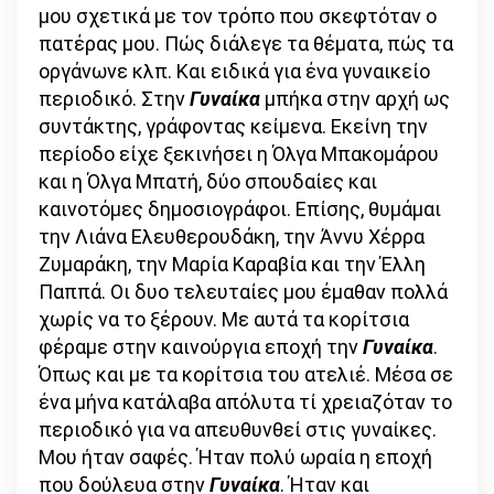
μου σχετικά με τον τρόπο που σκεφτόταν ο
πατέρας μου. Πώς διάλεγε τα θέματα, πώς τα
οργάνωνε κλπ. Και ειδικά για ένα γυναικείο
περιοδικό. Στην
Γυναίκα
μπήκα στην αρχή ως
συντάκτης, γράφοντας κείμενα. Εκείνη την
περίοδο είχε ξεκινήσει η Όλγα Μπακομάρου
και η Όλγα Μπατή, δύο σπουδαίες και
καινοτόμες δημοσιογράφοι. Επίσης, θυμάμαι
την Λιάνα Ελευθερουδάκη, την Άννυ Χέρρα
Ζυμαράκη, την Μαρία Καραβία και την Έλλη
Παππά. Οι δυο τελευταίες μου έμαθαν πολλά
χωρίς να το ξέρουν. Με αυτά τα κορίτσια
φέραμε στην καινούργια εποχή την
Γυναίκα
.
Όπως και με τα κορίτσια του ατελιέ. Μέσα σε
ένα μήνα κατάλαβα απόλυτα τί χρειαζόταν το
περιοδικό για να απευθυνθεί στις γυναίκες.
Μου ήταν σαφές. Ήταν πολύ ωραία η εποχή
που δούλευα στην
Γυναίκα
. Ήταν και