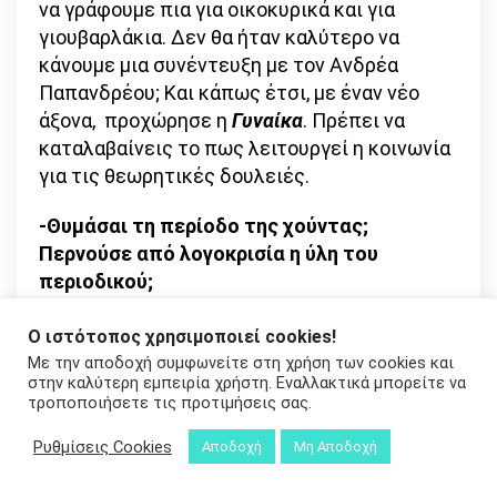
να γράφουμε πια για οικοκυρικά και για
γιουβαρλάκια. Δεν θα ήταν καλύτερο να
κάνουμε μια συνέντευξη με τον Ανδρέα
Παπανδρέου; Και κάπως έτσι, με έναν νέο
άξονα, προχώρησε η
Γυναίκα
. Πρέπει να
καταλαβαίνεις το πως λειτουργεί η κοινωνία
για τις θεωρητικές δουλειές.
-Θυμάσαι τη περίοδο της χούντας;
Περνούσε από λογοκρισία η ύλη του
περιοδικού;
Αναγκαστικά το κάθε τεύχος το πηγαίναμε
Ο ιστότοπος χρησιμοποιεί cookies!
στη λογοκρισία για να το ελέγξουν. Να δουν
Με την αποδοχή συμφωνείτε στη χρήση των cookies και
στην καλύτερη εμπειρία χρήστη. Εναλλακτικά μπορείτε να
μήπως έχει κάτι που δεν ταίριαζε με το
τροποποιήσετε τις προτιμήσεις σας.
καθεστώς τους. Μια φορά είχε τύχει να μην
τους αρέσει μια γελοιογραφία του ΚΥΡ
Ρυθμίσεις Cookies
Αποδοχή
Μη Αποδοχή
επειδή τους φάνηκε αντιπολιτευτική και