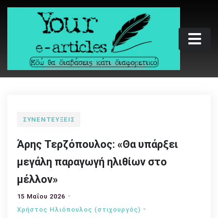
Skip
to
content
Your e-articles
Εδώ θα διαβάσεις κάτι διαφορετικό
ΣΥΝΕΝΤΕΎΞΕΙΣ
Άρης Τερζόπουλος: «Θα υπάρξει
μεγάλη παραγωγή ηλιθίων στο
μέλλον»
15 Μαΐου 2026
Χρήστος Ηλιόπουλος (στιχουργός)