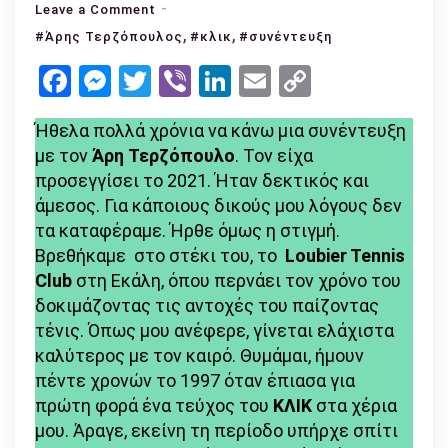
on
Leave a Comment
Άρης
,
,
#Άρης Τερζόπουλος
#κλικ
#συνέντευξη
Τερζόπουλος:
Facebook
Messenger
Twitter
Viber
LinkedIn
Email
Copy
«Θα
Link
υπάρξει
Ήθελα πολλά χρόνια να κάνω μια συνέντευξη
μεγάλη
με τον
Άρη Τερζόπουλο
. Τον είχα
παραγωγή
προσεγγίσει το 2021. Ήταν δεκτικός και
ηλιθίων
άμεσος. Για κάποιους δικούς μου λόγους δεν
στο
τα καταφέραμε. Ήρθε όμως η στιγμή.
μέλλον»
Βρεθήκαμε στο στέκι του, το
Loubier Tennis
Club
στη Εκάλη, όπου περνάει τον χρόνο του
δοκιμάζοντας τις αντοχές του παίζοντας
τένις. Όπως μου ανέφερε, γίνεται ελάχιστα
καλύτερος με τον καιρό. Θυμάμαι, ήμουν
πέντε χρονών το 1997 όταν έπιασα για
πρώτη φορά ένα τεύχος του
ΚΛΙΚ
στα χέρια
μου. Άραγε, εκείνη τη περίοδο υπήρχε σπίτι