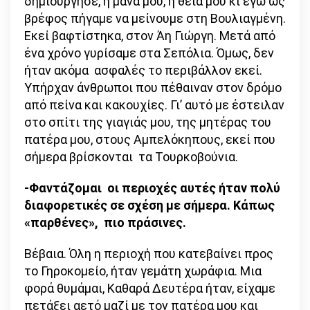
δημιούργησε, η μάνα μου, η θεία μου κι εγώ ως
βρέφος πήγαμε να μείνουμε στη Βουλιαγμένη.
Εκεί βαφτίστηκα, στον Άη Γιώργη. Μετά από
ένα χρόνο γυρίσαμε στα Σεπόλια. Όμως, δεν
ήταν ακόμα ασφαλές το περιβάλλον εκεί.
Υπήρχαν άνθρωποι που πέθαιναν στον δρόμο
από πείνα και κακουχίες. Γι’ αυτό με έστειλαν
στο σπίτι της γιαγιάς μου, της μητέρας του
πατέρα μου, στους Αμπελόκηπους, εκεί που
σήμερα βρίσκονται τα Τουρκοβούνια.
-Φαντάζομαι οι περιοχές αυτές ήταν πολύ
διαφορετικές σε σχέση με σήμερα. Κάπως
«παρθένες», πιο πράσινες.
Βέβαια. Όλη η περιοχή που κατεβαίνει προς
το Γηροκομείο, ήταν γεμάτη χωράφια. Μια
φορά θυμάμαι, Καθαρά Δευτέρα ήταν, είχαμε
πετάξει αετό μαζί με τον πατέρα μου και