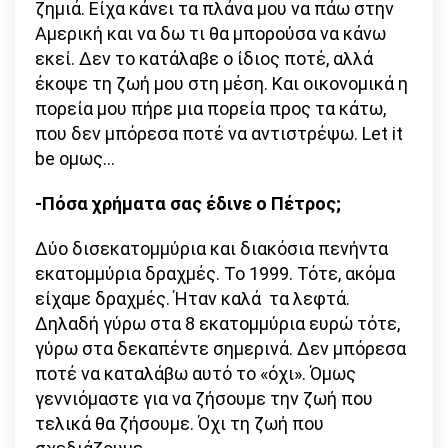
ζημιά. Είχα κάνει τα πλάνα μου να πάω στην
Αμερική και να δω τι θα μπορούσα να κάνω
εκεί. Δεν το κατάλαβε ο ίδιος ποτέ, αλλά
έκοψε τη ζωή μου στη μέση. Και οικονομικά η
πορεία μου πήρε μια πορεία προς τα κάτω,
που δεν μπόρεσα ποτέ να αντιστρέψω. Let it
be ομως…
-Πόσα χρήματα σας έδινε ο Πέτρος;
Δύο δισεκατομμύρια και διακόσια πενήντα
εκατομμύρια δραχμές. Το 1999. Τότε, ακόμα
είχαμε δραχμές. Ήταν καλά τα λεφτά.
Δηλαδή γύρω στα 8 εκατομμύρια ευρώ τότε,
γύρω στα δεκαπέντε σημερινά. Δεν μπόρεσα
ποτέ να καταλάβω αυτό το «όχι». Όμως
γεννιόμαστε για να ζήσουμε την ζωή που
τελικά θα ζήσουμε. Όχι τη ζωή που