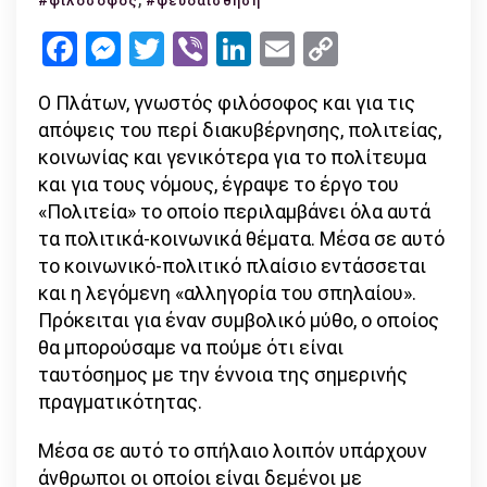
#φιλόσοφος
#ψευδαίσθηση
του
Facebook
Messenger
Twitter
Viber
LinkedIn
Email
Copy
ότι
Link
όλα
Ο Πλάτων, γνωστός φιλόσοφος και για τις
είναι
απόψεις του περί διακυβέρνησης, πολιτείας,
αληθινά
κοινωνίας και γενικότερα για το πολίτευμα
και για τους νόμους, έγραψε το έργο του
«Πολιτεία» το οποίο περιλαμβάνει όλα αυτά
τα πολιτικά-κοινωνικά θέματα. Μέσα σε αυτό
το κοινωνικό-πολιτικό πλαίσιο εντάσσεται
και η λεγόμενη «αλληγορία του σπηλαίου».
Πρόκειται για έναν συμβολικό μύθο, ο οποίος
θα μπορούσαμε να πούμε ότι είναι
ταυτόσημος με την έννοια της σημερινής
πραγματικότητας.
Μέσα σε αυτό το σπήλαιο λοιπόν υπάρχουν
άνθρωποι οι οποίοι είναι δεμένοι με