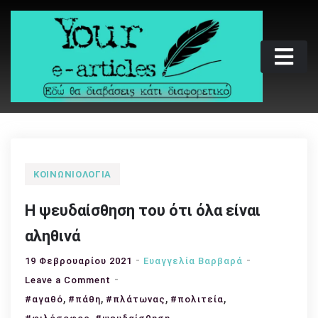
Skip
to
content
Your e-articles
Εδώ θα διαβάσεις κάτι διαφορετικό
ΚΟΙΝΩΝΙΟΛΟΓΊΑ
Η ψευδαίσθηση του ότι όλα είναι
αληθινά
19 Φεβρουαρίου 2021
Ευαγγελία Βαρβαρά
on
Leave a Comment
,
,
Η
,
,
#αγαθό
#πάθη
#πλάτωνας
#πολιτεία
ψευδαίσθηση
,