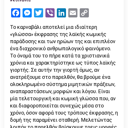
#κοινωνία
ως
Facebook
Messenger
Twitter
Viber
LinkedIn
Email
Copy
φυσική
Link
μορφή
Το καρναβάλι αποτελεί μια ιδιαίτερη
έκφρασης
«γλώσσα» έκφρασης της λαϊκής κωμικής
παράδοσης και των ηρώων της και επιπλέον
ένα διαχρονικό ανθρωπολογικό φαινόμενο.
Το όνομά του το πήρε κατά τα χριστιανικά
χρόνια και χαρακτηρίστηκε ως τύπος λαϊκής
γιορτής. Σε αυτήν την γιορτή όμως, αν
ανατρέξουμε στο παρελθόν, θα βρούμε ένα
ολοκληρωμένο σύστημα μιμητικών πράξεων,
αναπαραστάσεων, μορφών και λόγου. Είναι
μία τελετουργική και κωμική γλώσσα που, αν
και διαφοροποιείται συνεχώς μέσα στο
χρόνο, όσον αφορά τους τρόπους έκφρασης, η
δομή της παραμένει σταθερή. Μελετώντας
λοιπόν το παρελθόν βρίσκουμε τρεις μορφές