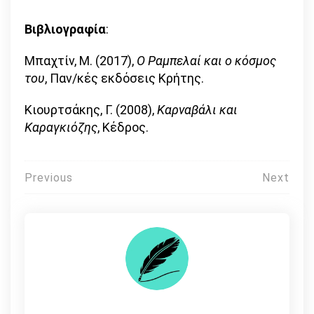
Βιβλιογραφία
:
Μπαχτίν, Μ. (2017),
Ο Ραμπελαί και ο κόσμος
του
, Παν/κές εκδόσεις Κρήτης.
Κιουρτσάκης, Γ. (2008),
Καρναβάλι και
Καραγκιόζης
, Κέδρος.
Πλοήγηση
Previous
Next
άρθρων