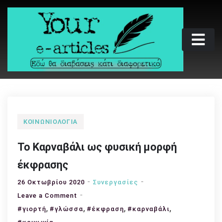
Skip
to
content
Your e-articles
Εδώ θα διαβάσεις κάτι διαφορετικό
ΚΟΙΝΩΝΙΟΛΟΓΊΑ
Το Καρναβάλι ως φυσική μορφή
έκφρασης
26 Οκτωβρίου 2020
Συνεργασίες
on
Leave a Comment
,
Το
,
,
,
#γιορτή
#γλώσσα
#έκφραση
#καρναβάλι
Καρναβάλι