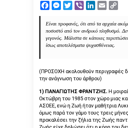
Facebook
Messenger
Twitter
Viber
LinkedI
Emai
Co
Li
Είναι προφανές, ότι από τα αρχαία ακόμ
ποσοστό από τον ανδρικό πληθυσμό. Δεν
γεγονός. Μάλιστα σε κάποιες περιπτώσει
ίσως αποτελέσματα ψυχασθένειας.
(ΠΡΟΣΟΧΗ ακολουθούν περιγραφές δο
την ανάγνωση του άρθρου)
1)
ΠΑΝΑΓΙΩΤΗΣ ΦΡΑΝΤΖΗΣ.
Η μοιραί
Οκτώβρη του 1985 στον χώρο μιας κα
ΑΣΟEΕ, ενώ η Ζωή ήταν μαθήτρια Λυκε
όμως παρά τον γάμο τους τρεις μήνες
προκαλέσει την ζήλια της Ζωής παντ
Ζωής είχε δηλώσει ότι η κόρη του δεν