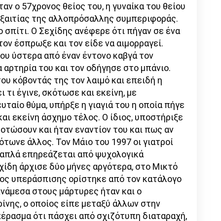
αν ο 57χρονος θείος του, η γυναίκα του θείου
 εξαιτίας της αλλοπρόσαλλης συμπεριφοράς.
ο σπίτι. Ο Σεχίδης ανέφερε ότι πήγαν σε ένα
τον έσπρωξε και τον είδε να αιμορραγεί.
ου ύστερα από έναν έντονο καβγά τον
αρτηρία του και τον οδήγησε στο μπάνιο.
ου κόβοντάς της τον λαιμό και επειδή η
 τι έγινε, σκότωσε και εκείνη, με
υταίο θύμα, υπήρξε η γιαγιά του η οποία πήγε
 και εκείνη άσχημο τέλος. Ο ίδιος, υποστήριξε
κοτώσουν και ήταν εναντίον του και πως αν
ότωνε άλλος. Τον Μάιο του 1997 οι γιατροί
 απλά επηρεάζεται από ψυχολογικά
χίδη άρχισε δύο μήνες αργότερα, στο Μικτό
ος υπεράσπισης ορίστηκε από τον κατάλογο
Ανάμεσα στους μάρτυρες ήταν και ο
ίνης, ο οποίος είπε μεταξύ άλλων στην
έρασμα ότι πάσχει από σχιζότυπη διαταραχή,