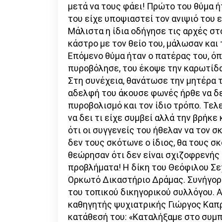
μετά να τους φάει! Πρώτο του θύμα ήτ
του είχε υποψιαστεί τον ανιψιό του
Μάλιστα η ίδια οδήγησε τις αρχές στ
κάστρο με τον θείο του, μάλωσαν και 
Επόμενο θύμα ήταν ο πατέρας του, όπ
πυροβόλησε, του έκοψε την καρωτίδα 
Στη συνέχεια, θανάτωσε την μητέρα τ
αδελφή του άκουσε φωνές ήρθε να δει
πυροβολισμό και τον ίδιο τρόπο. Τελε
να δει τι είχε συμβεί αλλά την βρήκε
ότι οι συγγενείς του ήθελαν να τον σ
δεν τους σκότωνε ο ίδιος, θα τους σκ
θεώρησαν ότι δεν είναι σχιζοφρενής
προβλήματα! Η δίκη του Θεόφιλου Σε
Ορκωτό Δικαστήριο Δράμας. Συνήγορ
του τοπικού δικηγορικού συλλόγου. 
καθηγητής ψυχιατρικής Γιώργος Καπρ
κατάθεσή του: «Καταλήξαμε στο συμπ