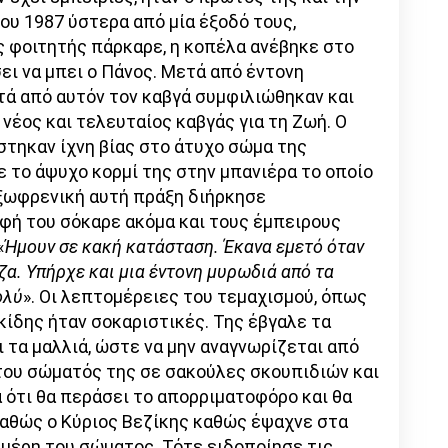
του 1987 ύστερα από μία έξοδό τους,
 φοιτητής πάρκαρε, η κοπέλα ανέβηκε στο
σει να μπει ο Πάνος. Μετά από έντονη
ά από αυτόν τον καβγά συμφιλιώθηκαν και
νέος και τελευταίος καβγάς για τη Ζωή. Ο
στηκαν ίχνη βίας στο άτυχο σώμα της
 το άψυχο κορμί της στην μπανιέρα το οποίο
εξωφρενική αυτή πράξη διήρκησε
φή του σόκαρε ακόμα και τους έμπειρους
«
Ήμουν σε κακή κατάσταση. Έκανα εμετό όταν
ζα. Υπήρχε και μια έντονη μυρωδιά από τα
ολύ
». Οι λεπτομέρειες του τεμαχισμού, όπως
κίδης ήταν σοκαριστικές. Της έβγαλε τα
αι τα μαλλιά, ώστε να μην αναγνωρίζεται από
 του σώματός της σε σακούλες σκουπιδιών και
ά ότι θα περάσει το απορριματοφόρο και θα
καθώς ο Κύριος Βεζίκης καθώς έψαχνε στα
 μέρη του σώματος. Τότε ειδοποίησε τις