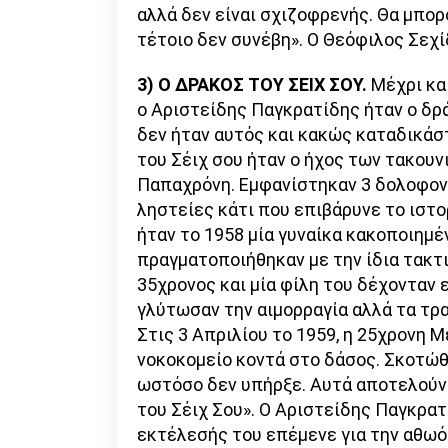
αλλά δεν είναι σχιζοφρενής. Θα μπορ
τέτοιο δεν συνέβη». Ο Θεόφιλος Σεχί
3) Ο ΔΡΑΚΟΣ ΤΟΥ ΣΕΙΧ ΣΟΥ.
Μέχρι και
ο Αριστείδης Παγκρατίδης ήταν ο δρά
δεν ήταν αυτός και κακώς καταδικάσ
του Σέιχ σου ήταν ο ήχος των τακουνι
Παπαχρόνη. Εμφανίστηκαν 3 δολοφονί
ληστείες κάτι που επιβάρυνε το ιστ
ήταν το 1958 μία γυναίκα κακοποιημέ
πραγματοποιήθηκαν με την ίδια τακτι
35χρονος και μία φίλη του δέχονταν ε
γλύτωσαν την αιμορραγία αλλά τα τρ
Στις 3 Απριλίου το 1959, η 25χρονη
νοκοκομείο κοντά στο δάσος. Σκοτώθ
ωστόσο δεν υπήρξε. Αυτά αποτελούν 
του Σέιχ Σου». Ο Αριστείδης Παγκρατί
εκτέλεσής του επέμενε για την αθωό