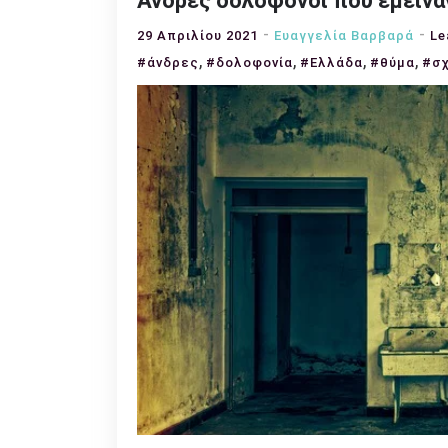
Άνδρες δολοφόνοι που έμειναν
29 Απριλίου 2021
Ευαγγελία Βαρβαρά
Le
,
,
,
,
#άνδρες
#δολοφονία
#Ελλάδα
#θύμα
#σχ