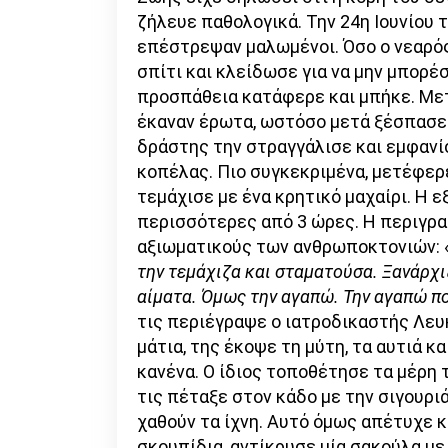
ζήλευε παθολογικά. Την 24η Ιουνίου 
επέστρεψαν μαλωμένοι. Όσο ο νεαρός
σπίτι και κλείδωσε για να μην μπορέ
προσπάθεια κατάφερε και μπήκε. Μετ
έκαναν έρωτα, ωστόσο μετά ξέσπασε 
δράστης την στραγγάλισε και εμφανί
κοπέλας. Πιο συγκεκριμένα, μετέφερε
τεμάχισε με ένα κρητικό μαχαίρι. Η 
περισσότερες από 3 ώρες. Η περιγρα
αξιωματικούς των ανθρωποκτονιών: 
την τεμάχιζα και σταματούσα. Ξανάρχι
αίματα. Όμως την αγαπώ. Την αγαπώ π
τις περιέγραψε ο ιατροδικαστής Λευ
μάτια, της έκοψε τη μύτη, τα αυτιά κ
κανένα. Ο ίδιος τοποθέτησε τα μέρη
τις πέταξε στον κάδο με την σιγουρι
χαθούν τα ίχνη. Αυτό όμως απέτυχε 
σκουπίδια, αντίκρυσε μία σακούλα με