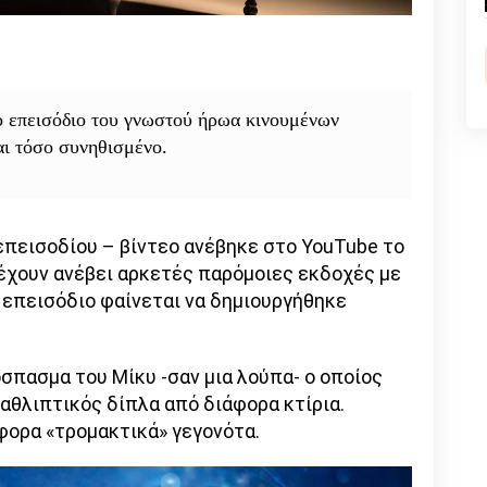
n
l
py
nk
ο επεισόδιο του γνωστού ήρωα κινουμένων
αι τόσο συνηθισμένο.
πεισοδίου – βίντεο ανέβηκε στο YouTube το
 έχουν ανέβει αρκετές παρόμοιες εκδοχές με
 επεισόδιο φαίνεται να δημιουργήθηκε
σπασμα του Μίκυ -σαν μια λούπα- ο οποίος
θλιπτικός δίπλα από διάφορα κτίρια.
φορα «τρομακτικά» γεγονότα.