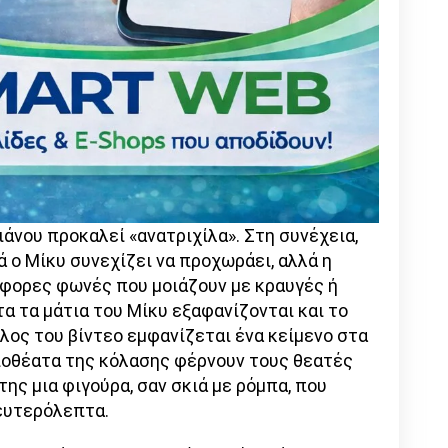
πιάνου προκαλεί «ανατριχίλα». Στη συνέχεια,
νά ο Μίκυ συνεχίζει να προχωράει, αλλά η
άφορες φωνές που μοιάζουν με κραυγές ή
α τα μάτια του Μίκυ εξαφανίζονται και το
έλος του βίντεο εμφανίζεται ένα κείμενο στα
ιοθέατα της κόλασης φέρνουν τους θεατές
της μια φιγούρα, σαν σκιά με ρόμπα, που
δευτερόλεπτα.