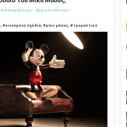
σόδιο του Μίκυ Μάους;
(Οικονομολόγος - Αρχισυντάκτης)
,
,
,
ο
#κινούμενα σχέδια
#μίκυ μάους
#τρομακτικό