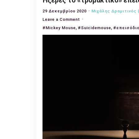
Ήξερες το «τρομακτικό» επει
29 Δεκεμβρίου 2020
Μιχάλης Δραμιτινός 
on
Leave a Comment
,
Ήξερες
,
#Mickey Mouse
#Suicidemouse
#επεισόδι
το
«τρομακτικό»
επεισόδιο
του
Μίκυ
Μάους;