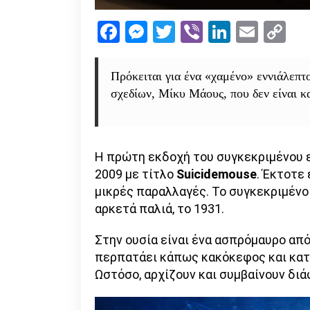
Facebook
Messenger
Twitter
Viber
LinkedI
Emai
Co
Li
Πρόκειται για ένα «χαμένο» εννιάλεπτ
σχεδίων, Μίκυ Μάους, που δεν είναι κ
Η πρώτη εκδοχή του συγκεκριμένου ε
2009 με τίτλο
Suicidemouse
. Έκτοτε
μικρές παραλλαγές. Το συγκεκριμένο
αρκετά παλιά, το 1931.
Στην ουσία είναι ένα ασπρόμαυρο από
περπατάει κάπως κακόκεφος και κατα
Ωστόσο, αρχίζουν και συμβαίνουν διά