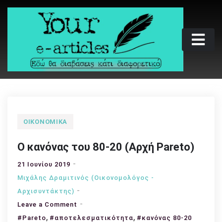
Skip
to
content
Your e-articles
Εδώ θα διαβάσεις κάτι διαφορετικό
ΟΙΚΟΝΟΜΙΚΆ
Ο κανόνας του 80-20 (Αρχή Pareto)
21 Ιουνίου 2019
Μιχάλης Δραμιτινός (Οικονομολόγος -
Αρχισυντάκτης)
on
Leave a Comment
,
Ο
,
#Pareto
#αποτελεσματικότητα
#κανόνας 80-20