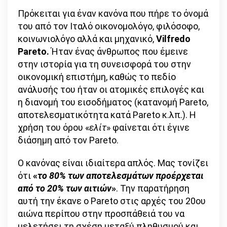
κανόνας
Πρόκειται για έναν κανόνα που πήρε το όνομά
του
του από τον Ιταλό οικονομολόγο, φιλόσοφο,
80-
κοινωνιολόγο αλλά και μηχανικό,
Vilfredo
20
Pareto.
Ήταν ένας άνθρωπος που έμεινε
(Αρχή
στην ιστορία για τη συνεισφορά του στην
Pareto)
οικονομική επιστήμη, καθώς το πεδίο
ανάλυσής του ήταν οι ατομικές επιλογές και
η διανομή του εισοδήματος (κατανομή Pareto,
αποτελεσματικότητα κατά Pareto κ.λπ.). Η
χρήση του όρου «
ελίτ
» φαίνεται ότι έγινε
διάσημη από τον Pareto.
Ο κανόνας είναι ιδιαίτερα απλός. Μας τονίζει
ότι
«
το 80% των αποτελεσμάτων
προέρχεται
από το 20% των αιτιών
»
. Την παρατήρηση
αυτή την έκανε ο Pareto στις αρχές του 20ου
αιώνα περίπου στην προσπάθειά του να
μελετήσει τη σχέση μεταξύ πληθυσμού και