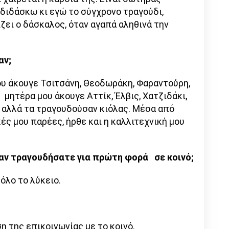
διδάσκω κι εγώ το σύγχρονο τραγούδι,
ζει ο δάσκαλος, όταν αγαπά αληθινά την
αν;
ου άκουγε Τσιτσάνη, Θεοδωράκη, Φαραντούρη,
 μητέρα μου άκουγε Αττίκ, Έλβις, Χατζιδάκι,
ν, αλλά τα τραγουδούσαν κιόλας. Μέσα από
κές μου παρέες, ήρθε και η καλλιτεχνική μου
ταν τραγουδήσατε για πρώτη φορά σε κοινό;
όλο το λύκειο.
ηση της επικοινωνίας με το κοινό.