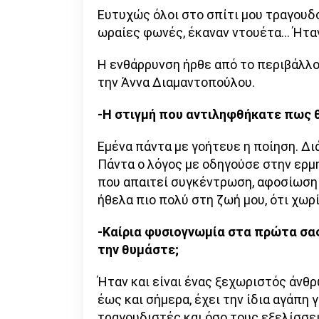
Ευτυχώς όλοι στο σπίτι μου τραγουδο
ωραίες φωνές, έκαναν ντουέτα… Ήταν
Η ενθάρρυνση ήρθε από το περιβάλλον
την Άννα Διαμαντοπούλου.
-Η στιγμή που αντιληφθήκατε πως θ
Εμένα πάντα με γοήτευε η ποίηση. Δι
Πάντα ο λόγος με οδηγούσε στην ερμη
που απαιτεί συγκέντρωση, αφοσίωση 
ήθελα πιο πολύ στη ζωή μου, ότι χωρί
-Καίρια φυσιογνωμία στα πρώτα σα
την θυμάστε;
Ήταν και είναι ένας ξεχωριστός άνθρ
έως και σήμερα, έχει την ίδια αγάπη 
τραγουδιστές και όσο τους εξελίσσει