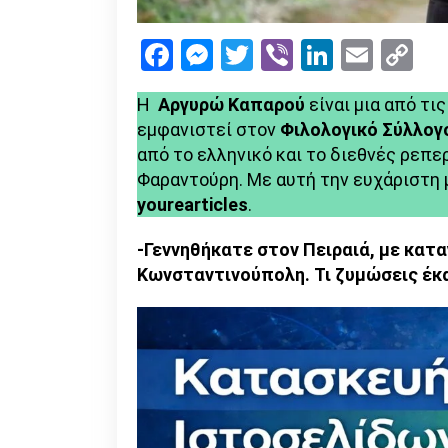
Facebook
Messenger
Twitter
Viber
LinkedI
Emai
Co
Li
Η
Αργυρώ Καπαρού
είναι μια από τ
εμφανιστεί στον
Φιλολογικό Σύλλογ
από το ελληνικό και το διεθνές ρεπε
Φαραντούρη. Με αυτή την ευχάριστη 
yourearticles
.
-Γεννηθήκατε στον Πειραιά, με κατ
Κωνσταντινούπολη. Τι ζυμώσεις έκα