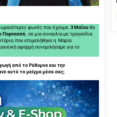
πτήση»
n
l
py
nk
ις ωραιότερες φωνές που έχουμε.
3 Μαΐου
θα
ο Παρνασσό
, σε μια συναυλία με τραγούδια
ρτόριο, που επιμελήθηκε η Μαρία
μουσική αφορμή συνομιλήσαμε για το
αγωγή από το Ρέθυμνο και την
νε αυτό το μείγμα μέσα σας;