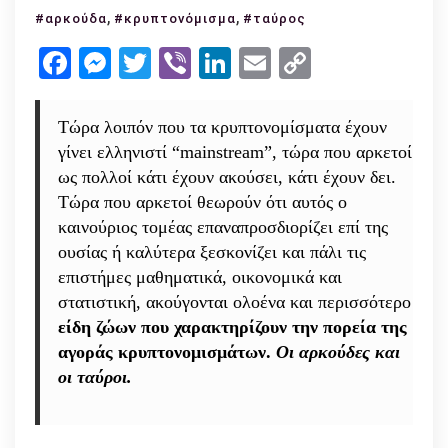
market:
,
,
#αρκούδα
#κρυπτονόμισμα
#ταύρος
Ταύροι
Facebook
Messenger
Twitter
Viber
LinkedIn
Email
Copy
και
Link
Αρκούδες
Τώρα λοιπόν που τα κρυπτονομίσματα έχουν
γίνει ελληνιστί “mainstream”, τώρα που αρκετοί
ως πολλοί κάτι έχουν ακούσει, κάτι έχουν δει.
Τώρα που αρκετοί θεωρούν ότι αυτός ο
καινούριος τομέας επαναπροσδιορίζει επί της
ουσίας ή καλύτερα ξεσκονίζει και πάλι τις
επιστήμες μαθηματικά, οικονομικά και
στατιστική, ακούγονται ολοένα και περισσότερο
είδη ζώων που χαρακτηρίζουν την πορεία της
αγοράς κρυπτονομισμάτων.
Οι αρκούδες και
οι ταύροι.