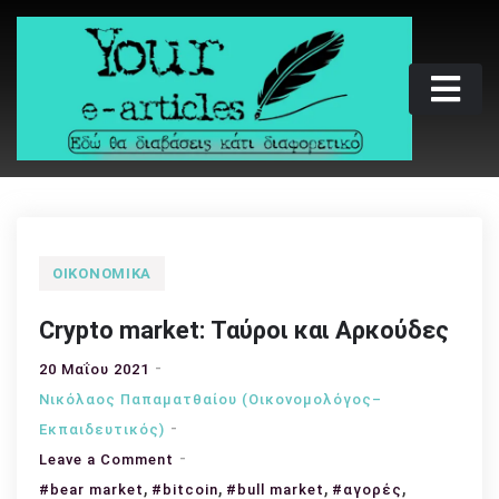
Skip
to
content
Your e-articles
Εδώ θα διαβάσεις κάτι διαφορετικό
ΟΙΚΟΝΟΜΙΚΆ
Crypto market: Ταύροι και Αρκούδες
20 Μαΐου 2021
Νικόλαος Παπαματθαίου (Οικονομολόγος–
Εκπαιδευτικός)
on
Leave a Comment
,
Crypto
,
,
,
#bear market
#bitcoin
#bull market
#αγορές