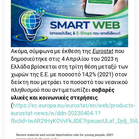
Ακόμα, σύμφωνα με έκθεση της
Eurostat
που
δημοσιεύτηκε στις 4 Απριλίου του 2023 η
Ελλάδα βρίσκεται στη τρίτη θέση μεταξύ των
χωρών της Ε.Ε. με ποσοστό 14,2% (2021) στον
δείκτη που μετράει το ποσοστό του νεανικού
πληθυσμού που αντιμετωπίζει
σοβαρές
υλικές και κοινωνικές στερήσεις
.
(
https://ec.europa.eu/eurostat/en/web/products-
eurostat-news/w/ddn-20230404-1?
fbclid=IwAR2tHyKOVvFkJlDE7rpeuacULaf_Djdj_5