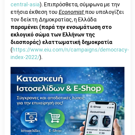
central-asia
). Επιπρόσθετα, σύμφωνα με την
ετήσια έκθεση του
Economist
που υπολογίζει
τον δείκτη Δημοκρατίας, η Ελλάδα
παραμένει (παρά την ενσωμάτωση στο
εκλογικό σώμα των Ελλήνων της
διασποράς)
ελαττωματική δημοκρατία
(
https://www.eiu.com/n/campaigns/democracy-
index-2022/
).