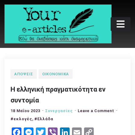
Skip
to
content
Your e-articles
Εδώ θα διαβάσεις κάτι διαφορετικό
ΑΠΌΨΕΙΣ
ΟΙΚΟΝΟΜΙΚΆ
Η ελληνική πραγματικότητα εν
συντομία
on
18 Μαΐου 2023
Συνεργασίες
Leave a Comment
,
Η
#εκλογές
#Ελλάδα
ελληνική
Facebook
Messenger
Twitter
Viber
LinkedIn
Email
Copy
πραγματι