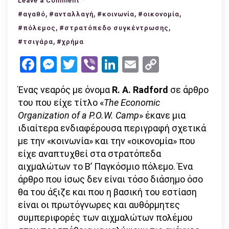
Leave a Comment
,
Όταν
,
,
,
#αγαθό
#ανταλλαγή
#κοινωνία
#οικονομία
τα
,
,
#πόλεμος
#στρατόπεδο συγκέντρωσης
τσιγάρα
,
#τσιγάρα
#χρήμα
ήταν
Facebook
Messenger
Twitter
Viber
LinkedIn
Email
Copy
χρήμα
Link
στα
Ένας νεαρός με όνομα
στρατόπεδα
R. A. Radford
σε άρθρο
του που είχε τίτλο «
συγκέντρωσης
The Economic
Organization of a P.O.W. Camp
» έκανε μια
ιδιαίτερα ενδιαφέρουσα περιγραφή σχετικά
με την «κοινωνία» και την «οικονομία» που
είχε αναπτυχθεί στα στρατόπεδα
αιχμαλώτων το Β’ Παγκόσμιο πόλεμο. Ένα
άρθρο που ίσως δεν είναι τόσο διάσημο όσο
θα του άξιζε και που η βασική του εστίαση
είναι οι πρωτόγνωρες και αυθόρμητες
συμπεριφορές των αιχμαλώτων πολέμου