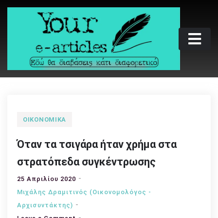
Skip
to
content
Your e-articles
Εδώ θα διαβάσεις κάτι διαφορετικό
ΟΙΚΟΝΟΜΙΚΆ
Όταν τα τσιγάρα ήταν χρήμα στα
στρατόπεδα συγκέντρωσης
25 Απριλίου 2020
Μιχάλης Δραμιτινός (Οικονομολόγος -
Αρχισυντάκτης)
on