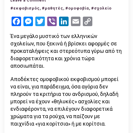
Leave a Comment
,
Ο
,
,
#εκφοβισμός
#μαθητές
#ομοφοβία
#σχολείο
ομοφοβικός
Facebook
Messenger
Twitter
Viber
LinkedIn
Email
Copy
εκφοβισμός
Link
στην
Ένα μεγάλο μυστικό των ελληνικών
εκπαίδευση
σχολείων, που ξεκινά ή βρίσκει αφορμές σε
προκαταλήψεις και στερεότυπα γύρω από τη
διαφορετικότητα και χρόνια τώρα
αποσιωπάται.
Αποδέκτες ομοφοβικού εκφοβισμού μπορεί
να είναι, για παράδειγμα, όσα αγόρια δεν
πληρούν τα κριτήρια του ανδρισμού, δηλαδή
μπορεί να έχουν «θηλυκές» ασχολίες και
ενδιαφέροντα, να επιλέγουν διαφορετικά
χρώματα για τα ρούχα, να παίζουν με
παιχνίδια «για κορίτσια» ή με κορίτσια.