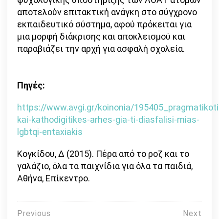
αποτελούν επιτακτική ανάγκη στο σύγχρονο
εκπαιδευτικό σύστημα, αφού πρόκειται για
μια μορφή διάκρισης και αποκλεισμού και
παραβιάζει την αρχή για ασφαλή σχολεία.
Πηγές:
https://www.avgi.gr/koinonia/195405_pragmatikoti
kai-kathodigitikes-arhes-gia-ti-diasfalisi-mias-
lgbtqi-entaxiakis
Κογκίδου, Δ (2015). Πέρα από το ροζ και το
γαλάζιο, όλα τα παιχνίδια για όλα τα παιδιά,
Αθήνα, Επίκεντρο.
Πλοήγηση
Previous
Next