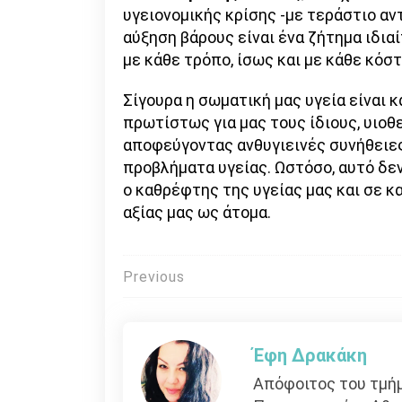
υγειονομικής κρίσης -με τεράστιο αν
αύξηση βάρους είναι ένα ζήτημα ιδι
με κάθε τρόπο, ίσως και με κάθε κόστ
Σίγουρα η σωματική μας υγεία είναι 
πρωτίστως για μας τους ίδιους, υιοθ
αποφεύγοντας ανθυγιεινές συνήθειε
προβλήματα υγείας. Ωστόσο, αυτό δεν
ο καθρέφτης της υγείας μας και σε 
αξίας μας ως άτομα.
Πλοήγηση
Previous
άρθρων
Έφη Δρακάκη
Απόφοιτος του τμήμ