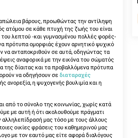
n
l
py
nk
 απώλεια βάρους, προωθώντας την αντίληψη
νός ατόμου σε κάθε πτυχή της ζωής του είναι
 του λεπτού -και γυμνασμένου πολλές φορές-
να πρότυπα ομορφιάς έχουν αρνητικό ψυχικό
ν να ανταποκριθούν σε αυτά, οδηγώντας τα
κέψεις αναφορικά με την εικόνα του σώματός
ρα της δίαιτας και τα προβαλλόμενα πρότυπα
πορούν να οδηγήσουν σε
διαταραχές
ής ανορεξία, η ψυχογενής βουλιμία και η
ι από το σύνολο της κοινωνίας, χωρίς κατά
ούμε με αυτή ή ότι ακολουθούμε πράγματι
την αλληλεπίδρασή μας τόσο με τους άλλους
άποιες οικίες φράσεις του καθημερινού μας
λογο με τον εαυτό μας είτε αφορά διαλόγους