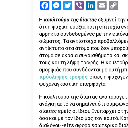
Facebook
Messenger
Twitter
Viber
LinkedI
Emai
Co
Li
Η
κουλτούρα της δίαιτας
εξυμνεί την
ότι η ψυχική ευεξία και η επιτυχία ε
άρρηκτα συνδεδεμένες με την εικόνα
σώματος. Τα αντίστοιχα προβαλλόμε
αντίκτυπο στα άτομα που δεν μπορού
άτομα σε ακραία συναισθήματα και σ
τους και τη λήψη τροφής. Η κουλτού
ομορφιάς που συνδέονται με αυτή μ
πρόσληψης τροφής
, όπως η ψυχογεν
ψυχαναγκαστική υπερφαγία.
Η κουλτούρα της δίαιτας αναπαράγετα
ανάγκη αυτό να σημαίνει ότι συμφων
δίαιτες εμείς οι ίδιοι. Ενυπάρχει σ
όσο και με τον ίδιο μας τον εαυτό. Κ
διαλόγου -είτε αφορά εσωτερικό διά