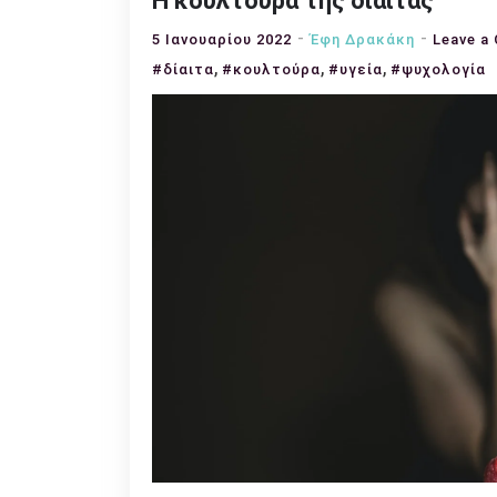
Η κουλτούρα της δίαιτας
5 Ιανουαρίου 2022
Έφη Δρακάκη
Leave a
,
,
,
#δίαιτα
#κουλτούρα
#υγεία
#ψυχολογία