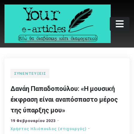
Skip
to
content
Your e-articles
Εδώ θα διαβάσεις κάτι διαφορετικό
ΣΥΝΕΝΤΕΎΞΕΙΣ
Δανάη Παπαδοπούλου: «Η μουσική
έκφραση είναι αναπόσπαστο μέρος
της ύπαρξης μου»
19 Φεβρουαρίου 2023
Χρήστος Ηλιόπουλος (στιχουργός)