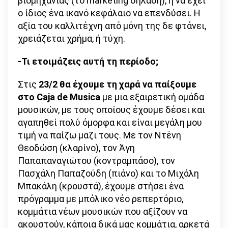
βιομηχανίας (το marketing δηλαδή), ή να έχει
ο ίδιος ένα ικανό κεφάλαιο να επενδύσει. Η
αξία του καλλιτέχνη από μόνη της δε φτάνει,
χρειάζεται χρήμα, ή τύχη.
-Τι ετοιμάζεις αυτή τη περίοδο;
Στις
23/2
θα έχουμε τη χαρά να παίξουμε
στο Caja de Musica
με μια εξαιρετική ομάδα
μουσικών, με τους οποίους έχουμε δέσει και
αγαπηθεί πολύ όμορφα και είναι μεγάλη μου
τιμή να παίζω μαζι τους. Με τον Ντένη
Θεοδώση (κλαρίνο), τον Άγη
Παπαπαναγιώτου (κοντραμπάσο), τον
Πασχάλη Παπαζούδη (πιάνο) και το Μιχάλη
Μπακάλη (κρουστά), έχουμε στήσει ένα
πρόγραμμα με μπόλικο νέο ρεπερτόριο,
κομμάτια νέων μουσικών που αξίζουν να
ακουστούν, κάποια δικά μας κομμάτια, αρκετά