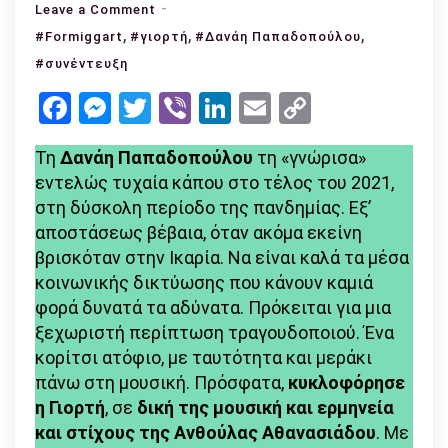
on
Leave a Comment
,
Δανάη
,
,
#Formiggart
#γιορτή
#Δανάη Παπαδοπούλου
Παπαδοπούλου:
#συνέντευξη
«Η
Facebook
Messenger
Twitter
Viber
LinkedIn
Email
Copy
μουσική
Link
έκφραση
Τη
Δανάη Παπαδοπούλου
τη «γνώρισα»
είναι
εντελώς τυχαία κάπου στο τέλος του 2021,
αναπόσπαστο
στη δύσκολη περίοδο της πανδημίας. Εξ’
μέρος
αποστάσεως βέβαια, όταν ακόμα εκείνη
της
βρισκόταν στην Ικαρία. Να είναι καλά τα μέσα
ύπαρξης
κοινωνικής δικτύωσης που κάνουν καμιά
μου»
φορά δυνατά τα αδύνατα. Πρόκειται για μια
ξεχωριστή περίπτωση τραγουδοποιού. Ένα
κορίτσι ατόφιο, με ταυτότητα και μεράκι
πάνω στη μουσική. Πρόσφατα,
κυκλοφόρησε
η Γιορτή
, σε
δική της μουσική και ερμηνεία
και στίχους της Ανθούλας Αθανασιάδου
. Με