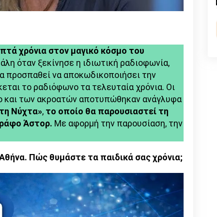
για
n
l
py
τα
λεφτά»
nk
απτά χρόνια στον μαγικό κόσμο του
τάλη όταν ξεκίνησε η ιδιωτική ραδιοφωνία,
ρα προσπαθεί να αποκωδικοποιήσει την
εται το ραδιόφωνο τα τελευταία χρόνια. Οι
σο και των ακροατών αποτυπώθηκαν ανάγλυφα
τη Νύχτα»
,
το οποίο θα παρουσιαστεί τη
γράφο Άστορ.
Με αφορμή την παρουσίαση, την
Αθήνα. Πώς θυμάστε τα παιδικά σας χρόνια;