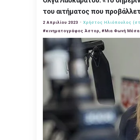
Όλγα Λασκαράτου: «Το σημερι
του αιτήματος που προβάλλετα
2 Απριλίου 2023
Χρήστος Ηλιόπουλος (στ
,
#κινηματογράφος Άστορ
#Μια Φωνή Μέσα