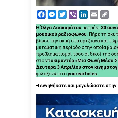
Facebook
Messenger
Twitter
Viber
LinkedI
Emai
Co
Li
Η
Όλγα Λασκαράτου
μετράει
30 συν
μουσικού ραδιοφώνου
. Πήρε τη σκυ
βίωσε την ακμή στα ερτζιανά και τώ
μεταβατική περίοδο στην οποία βρίσκ
προβληματισμοί τόσο οι δικοί της ό
στο
ντοκιμαντέρ «Μια Φωνή Μέσα Σ
Δευτέρα 3 Απριλίου στον κινηματο
φιλοξενώ στο
yourearticles
.
-Γεννηθήκατε και μεγαλώσατε στην 