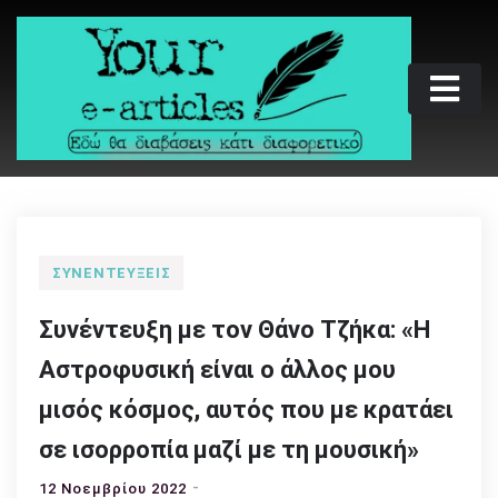
Skip
to
content
Your e-articles
Εδώ θα διαβάσεις κάτι διαφορετικό
ΣΥΝΕΝΤΕΎΞΕΙΣ
Συνέντευξη με τον Θάνο Τζήκα: «Η
Αστροφυσική είναι ο άλλος μου
μισός κόσμος, αυτός που με κρατάει
σε ισορροπία μαζί με τη μουσική»
12 Νοεμβρίου 2022