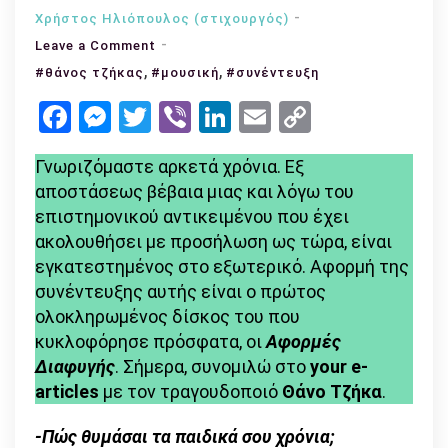
Χρήστος Ηλιόπουλος (στιχουργός)
on
Leave a Comment
,
Συνέντευξη
,
#θάνος τζήκας
#μουσική
#συνέντευξη
με
Facebook
Messenger
Twitter
Viber
LinkedIn
Email
Copy
τον
Link
Θάνο
Γνωριζόμαστε αρκετά χρόνια. Εξ
Τζήκα:
αποστάσεως βέβαια μιας και λόγω του
«Η
επιστημονικού αντικειμένου που έχει
Αστροφυσική
ακολουθήσει με προσήλωση ως τώρα, είναι
είναι
εγκατεστημένος στο εξωτερικό. Αφορμή της
ο
συνέντευξης αυτής είναι ο πρώτος
άλλος
ολοκληρωμένος δίσκος του που
μου
κυκλοφόρησε πρόσφατα, οι
Αφορμές
μισός
Διαφυγής
. Σήμερα, συνομιλώ στο
your e-
κόσμος,
articles
με τον τραγουδοποιό
Θάνο Τζήκα
.
αυτός
που
-Πώς θυμάσαι τα παιδικά σου χρόνια;
με