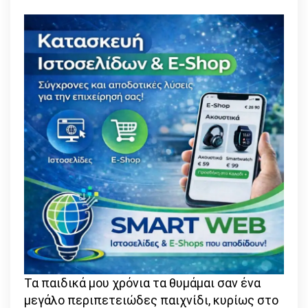
κρατάει
σε
ισορροπία
μαζί
με
τη
μουσική»
Τα παιδικά μου χρόνια τα θυμάμαι σαν ένα
μεγάλο περιπετειώδες παιχνίδι, κυρίως στο