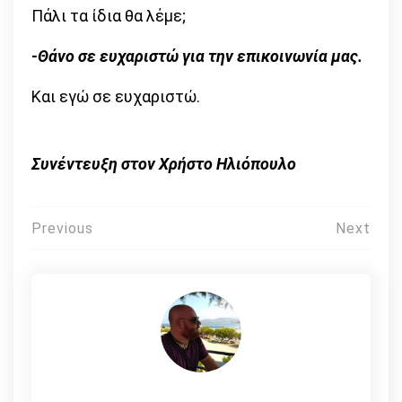
Πάλι τα ίδια θα λέμε;
-Θάνο σε ευχαριστώ για την επικοινωνία μας.
Και εγώ σε ευχαριστώ.
Συνέντευξη στον Χρήστο Ηλιόπουλο
Πλοήγηση
Previous
Next
άρθρων