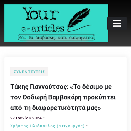
Skip
to
content
Your e-articles
Εδώ θα διαβάσεις κάτι διαφορετικό
ΣΥΝΕΝΤΕΎΞΕΙΣ
Τάκης Γιαννούτσος: «Το δέσιμο με
τον Θοδωρή Βαμβακάρη προκύπτει
από τη διαφορετικότητά μας»
27 Ιουνίου 2024
Χρήστος Ηλιόπουλος (στιχουργός)