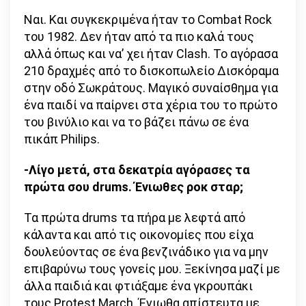
Ναι. Και συγκεκριμένα ήταν το Combat Rock
του 1982. Δεν ήταν από τα πιο καλά τους
αλλά όπως και να’ χει ήταν Clash. Το αγόρασα
210 δραχμές από το δισκοπωλείο Δισκόραμα
στην οδό Σωκράτους. Μαγικό συναίσθημα για
ένα παιδί να παίρνει στα χέρια του το πρώτο
του βινύλιο και να το βάζει πάνω σε ένα
πικάπ Philips.
-Λίγο μετά, στα δεκατρία αγόρασες τα
πρώτα σου drums. Ένιωθες ροκ σταρ;
Τα πρώτα drums τα πήρα με λεφτά από
κάλαντα και από τις οικονομίες που είχα
δουλεύοντας σε ένα βενζινάδικο για να μην
επιβαρύνω τους γονείς μου. Ξεκίνησα μαζί με
άλλα παιδιά και φτιάξαμε ένα γκρουπάκι
τους Protest March. Ένιωθα απίστευτα με