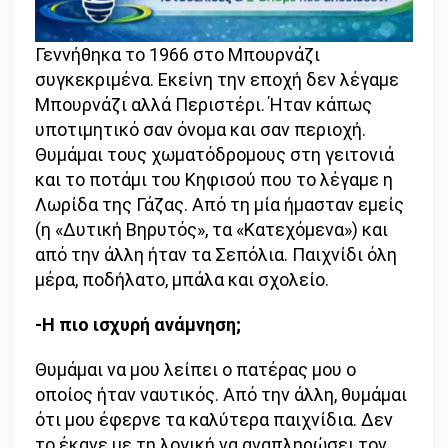
Γεννήθηκα το 1966 στο Μπουρνάζι
συγκεκριμένα. Εκείνη την εποχή δεν λέγαμε
Μπουρνάζι αλλά Περιστέρι. Ήταν κάπως
υποτιμητικό σαν όνομα και σαν περιοχή.
Θυμάμαι τους χωματόδρομους στη γειτονιά
και το ποτάμι του Κηφισού που το λέγαμε η
Λωρίδα της Γάζας. Από τη μία ήμασταν εμείς
(η «Δυτική Βηρυτός», τα «Κατεχόμενα») και
από την άλλη ήταν τα Σεπόλια. Παιχνίδι όλη
μέρα, ποδήλατο, μπάλα και σχολείο.
-Η πιο ισχυρή ανάμνηση;
Θυμάμαι να μου λείπει ο πατέρας μου ο
οποίος ήταν ναυτικός. Από την άλλη, θυμάμαι
ότι μου έφερνε τα καλύτερα παιχνίδια. Δεν
το έκανε με τη λογική να αναπληρώσει τον