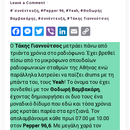
on
Leave a Comment
,
Τάκης
,
,
#΄συνέντευξη
#Pepper 96
#Yeah
#Θοδωρής
Γιαννούτσος:
,
,
Βαμβακάρης
#συνέντευξη
#Τάκης Γιαννούτσος
«Το
Facebook
Messenger
Twitter
Viber
LinkedIn
Email
Copy
δέσιμο
Link
με
Ο
Τάκης Γιαννούτσος
μετράει πάνω από
τον
τριάντα χρόνια στο ραδιόφωνο. Έχει βρεθεί
Θοδωρή
πίσω από το μικρόφωνο σπουδαίων
Βαμβακάρη
ραδιοφωνικών σταθμών της Αθήνας ενώ
προκύπτει
παράλληλα λατρεύει να παίζει drums με τη
από
μπάντα του, τους
Yeah
! Το όνομα του έχει
τη
συνδεθεί με τον
Θοδωρή Βαμβακάρη
,
διαφορετικότητά
έχοντας δημιουργήσει οι δυο τους ένα
μας»
μοναδικό δίδυμο που εδώ και τόσα χρόνια
μας κρατάει παρέα στα ερτζιανά. Τον
απολαμβάνουμε κάθε πρωί 07.00 με 10.00
στον
Pepper 96,6
. Με μεγάλη χαρά τον