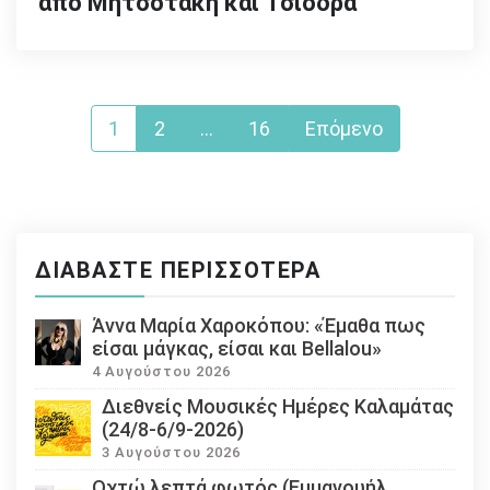
από Μητσοτάκη και Τσιόδρα
Σελιδοποίηση
1
2
…
16
Επόμενο
άρθρων
ΔΙΑΒΆΣΤΕ ΠΕΡΙΣΣΌΤΕΡΑ
Άννα Μαρία Χαροκόπου: «Έμαθα πως
είσαι μάγκας, είσαι και Bellalou»
4 Αυγούστου 2026
Διεθνείς Μουσικές Ημέρες Καλαμάτας
(24/8-6/9-2026)
3 Αυγούστου 2026
Οχτώ λεπτά φωτός (Εμμανουήλ