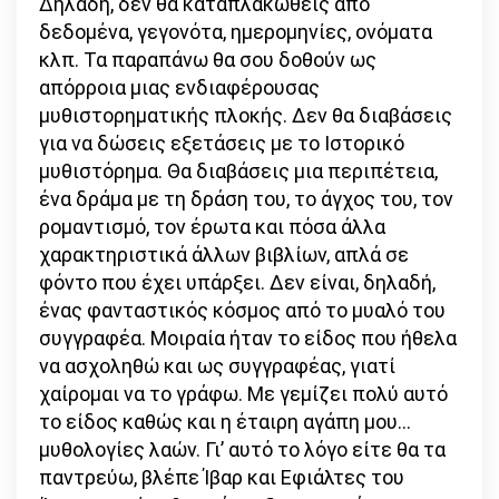
Δηλαδή, δεν θα καταπλακωθείς από
δεδομένα, γεγονότα, ημερομηνίες, ονόματα
κλπ. Τα παραπάνω θα σου δοθούν ως
απόρροια μιας ενδιαφέρουσας
μυθιστορηματικής πλοκής. Δεν θα διαβάσεις
για να δώσεις εξετάσεις με το Ιστορικό
μυθιστόρημα. Θα διαβάσεις μια περιπέτεια,
ένα δράμα με τη δράση του, το άγχος του, τον
ρομαντισμό, τον έρωτα και πόσα άλλα
χαρακτηριστικά άλλων βιβλίων, απλά σε
φόντο που έχει υπάρξει. Δεν είναι, δηλαδή,
ένας φανταστικός κόσμος από το μυαλό του
συγγραφέα. Μοιραία ήταν το είδος που ήθελα
να ασχοληθώ και ως συγγραφέας, γιατί
χαίρομαι να το γράφω. Με γεμίζει πολύ αυτό
το είδος καθώς και η έταιρη αγάπη μου…
μυθολογίες λαών. Γι’ αυτό το λόγο είτε θα τα
παντρεύω, βλέπε Ίβαρ και Εφιάλτες του