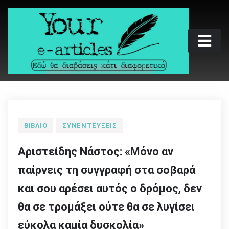
Skip
to
content
Your e-articles
Εδώ θα διαβάσεις κάτι διαφορετικό
ΒΙΒΛΊΟ
ΣΥΝΕΝΤΕΎΞΕΙΣ
Αριστείδης Νάστος: «Μόνο αν
παίρνεις τη συγγραφή στα σοβαρά
και σου αρέσει αυτός ο δρόμος, δεν
θα σε τρομάξει ούτε θα σε λυγίσει
εύκολα καμία δυσκολία»