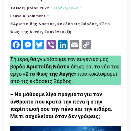
19 Νοεμβρίου 2022
Ειρήνη Λόκα
on
Leave a Comment
Αριστείδης
,
,
#Αριστείδης Νάστος
#εκδόσεις Βάρδος
#Στο
Νάστος:
,
Φως της Αυγής
#συνέντευξη
«Μόνο
Facebook
Messenger
Twitter
Viber
LinkedIn
Email
Copy
αν
Link
παίρνεις
Σήμερα, θα γνωρίσουμε τον ευγενικό μας
τη
βάρδο
Αριστείδη Νάστο
όπως και το νέο του
συγγραφή
έργο
«Στο Φως της Αυγής»
που κυκλοφορεί
στα
από τις εκδόσεις Βάρδος.
σοβαρά
και
– Να μάθουμε λίγα πράγματα για τον
σου
άνθρωπο που κρατά την πένα ή στην
αρέσει
περίπτωσή σου την πένα και την κιθάρα.
αυτός
Με τι ασχολείσαι όταν δεν γράφεις;
ο
δρόμος,