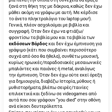
ξανά στη θήκη της με δάκρυα, καθώς δεν έχω
μάθει ακόμη να γράφω με αυτή. Με κέρδισε
το άνετο πληκτρολόγιο του laptop μου!).
Γενικά, πλέον ασχολούμαι με βιβλία και
συγγραφή. Όταν δεν έχω να φτιάξω/
φροντίσω τα βιβλία μου και τα βιβλία των
εκδόσεων Βάρδος
και δεν έχω έμπνευση για
γράψιμο (κάτι που συμβαίνει περισσότερο
συχνά από όσο θα ήθελα), συνθέτω μουσική,
κυρίως ηρωικές/παραδοσιακές μεσαιωνικές
μπαλάντες και παιάνες ή metal, αναλόγως
την έμπνευση. Όταν δεν έχω ούτε εκεί όρεξη
για δημιουργία, διαβάζω Ιστορία, μύθους ή
μυθιστορήματα, βλέπω σειρές/ταινίες
επιλεκτικά και ξεδίνω σε videogames από
αυτά που σου γράφουν “you died” στην οθόνη
ανά είκοσι δευτερόλεπτα.