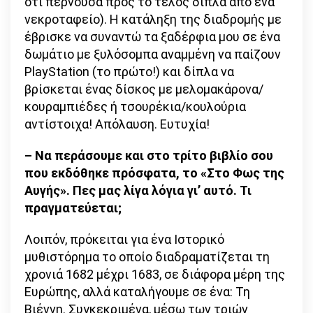
ότι περνούσα προς το τέλος δίπλα από ένα
νεκροταφείο). Η κατάληξη της διαδρομής με
έβρισκε να συναντώ τα ξαδέρφια μου σε ένα
δωμάτιο με ξυλόσομπα αναμμένη να παίζουν
PlayStation (το πρώτο!) και δίπλα να
βρίσκεται ένας δίσκος με μελομακάρονα/
κουραμπιέδες ή τσουρέκια/κουλούρια
αντίστοιχα! Απόλαυση. Ευτυχία!
– Να περάσουμε και στο τρίτο βιβλίο σου
που εκδόθηκε πρόσφατα, το «Στο Φως της
Αυγής». Πες μας λίγα λόγια γι’ αυτό. Τι
πραγματεύεται;
Λοιπόν, πρόκειται για ένα Ιστορικό
μυθιστόρημα το οποίο διαδραματίζεται τη
χρονιά 1682 μέχρι 1683, σε διάφορα μέρη της
Ευρώπης, αλλά καταλήγουμε σε ένα: Τη
Βιέννη. Συγκεκριμένα, μέσω των τριών