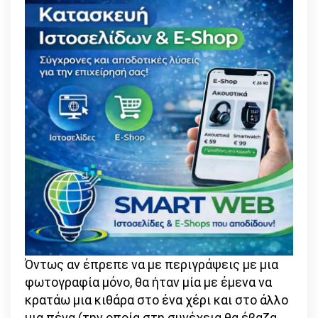
δεν
θα
σε
τρομάξει
ούτε
θα
σε
λυγίσει
εύκολα
καμία
δυσκολία»
Όντως αν έπρεπε να με περιγράψεις με μια
φωτογραφία μόνο, θα ήταν μία με έμενα να
κρατάω μια κιθάρα στο ένα χέρι και στο άλλο
μια πένα (την οποία στη συνέχεια θα έβαζα