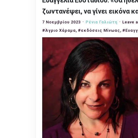
Ευαγγελία Ευσταθίου: «Θα ήθελ
ζωντανέψει, να γίνει εικόνα 
7 Νοεμβρίου 2023
Ρένια Γαλιώτη
Leave 
,
,
#Άγριο Χάραμα
#εκδόσεις Μίνωας
#Ευαγγ