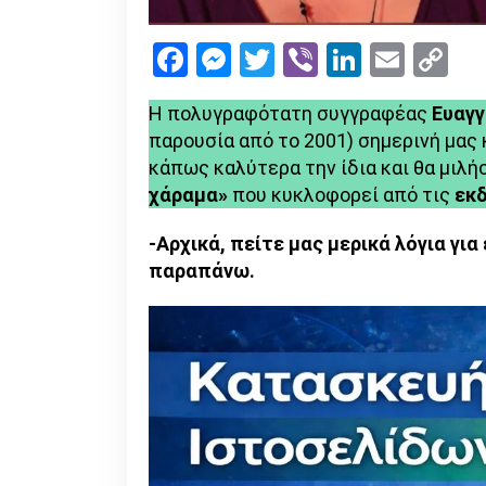
Facebook
Messenger
Twitter
Viber
LinkedI
Emai
Co
Li
Η πολυγραφότατη συγγραφέας
Ευαγγ
παρουσία από το 2001) σημερινή μας
κάπως καλύτερα την ίδια και θα μιλή
χάραμα»
που κυκλοφορεί από τις
εκ
-Αρχικά, πείτε μας μερικά λόγια γι
παραπάνω.