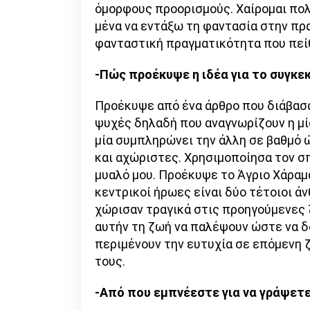
όμορφους προορισμούς. Χαίρομαι πολύ
μένα να εντάξω τη φαντασία στην πρ
φανταστική πραγματικότητα που πείθε
-Πώς προέκυψε η ιδέα για το συγκεκ
Προέκυψε από ένα άρθρο που διάβασα 
ψυχές δηλαδή που αναγνωρίζουν η μία
μία συμπληρώνει την άλλη σε βαθμό ώ
και αχώριστες. Χρησιμοποίησα τον σ
μυαλό μου. Προέκυψε το Άγριο Χάραμα
κεντρικοί ήρωες είναι δύο τέτοιοι ά
χώρισαν τραγικά στις προηγούμενες 
αυτήν τη ζωή να παλέψουν ώστε να δο
περιμένουν την ευτυχία σε επόμενη ζ
τους.
-Από που εμπνέεστε για να γράψετε