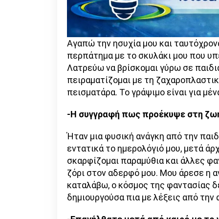
Αγαπώ την ησυχία μου και ταυτόχρονα
περπάτημα με το σκυλάκι μου που υπε
Λατρεύω να βρίσκομαι γύρω σε παιδιά
πειραματίζομαι με τη ζαχαροπλαστική
πεισματάρα. Το γράψιμο είναι για μέ
-Η συγγραφή πως προέκυψε στη ζωή
Ήταν μια φυσική ανάγκη από την παιδ
εντατικά το ημερολόγιό μου, μετά άρ
σκαρφίζομαι παραμύθια και άλλες φαν
ζόρι στον αδερφό μου. Μου άρεσε η α
καταλάβω, ο κόσμος της φαντασίας δε
δημιουργούσα πια με λέξεις από την 