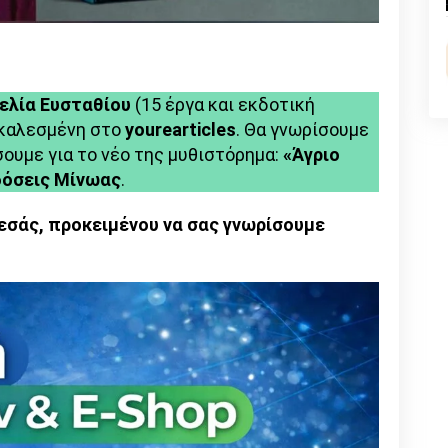
να
n
l
py
αποκτήσει
φωνή»
nk
ελία Ευσταθίου
(15 έργα και εκδοτική
 καλεσμένη στο
yourearticles
. Θα γνωρίσουμε
σουμε για το νέο της μυθιστόρημα:
«Άγριο
δόσεις Μίνωας
.
α εσάς, προκειμένου να σας γνωρίσουμε