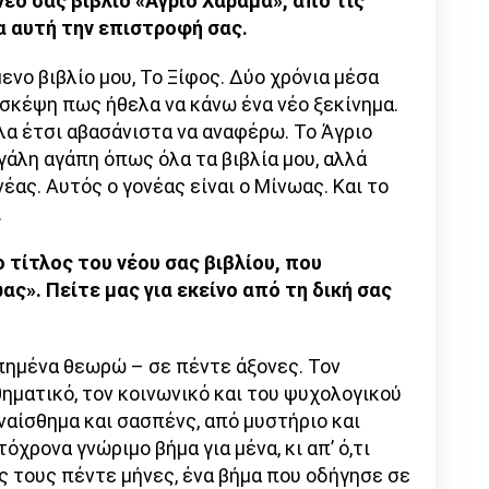
έο σας βιβλίο «Άγριο Χάραμα», από τις
α αυτή την επιστροφή σας.
νο βιβλίο μου, Το Ξίφος. Δύο χρόνια μέσα
η σκέψη πως ήθελα να κάνω ένα νέο ξεκίνημα.
ελα έτσι αβασάνιστα να αναφέρω. Το Άγριο
γάλη αγάπη όπως όλα τα βιβλία μου, αλλά
έας. Αυτός ο γονέας είναι ο Μίνωας. Και το
.
 τίτλος του νέου σας βιβλίου, που
ς». Πείτε μας για εκείνο από τη δική σας
ροπημένα θεωρώ – σε πέντε άξονες. Τον
θηματικό, τον κοινωνικό και του ψυχολογικού
ναίσθημα και σασπένς, από μυστήριο και
όχρονα γνώριμο βήμα για μένα, κι απ’ ό,τι
ς τους πέντε μήνες, ένα βήμα που οδήγησε σε