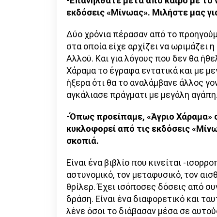
-Επανήλθατε μετά από καιρό με το ν
εκδόσεις «Μίνωας». Μιλήστε μας γι
Δύο χρόνια πέρασαν από το προηγούμε
στα οποία είχε αρχίζει να ωριμάζει 
Αλλού. Και για λόγους που δεν θα ήθ
Χάραμα το έγραφα εντατικά και με με
ήξερα ότι θα το αναλάμβανε άλλος γον
αγκάλιασε πράγματι με μεγάλη αγάπη
-Όπως προείπαμε, «Άγριο Χάραμα» ο
κυκλοφορεί από τις εκδόσεις «Μίνωα
σκοπιά.
Είναι ένα βιβλίο που κινείται -ισορ
αστυνομικό, τον μεταφυσικό, τον αισ
θρίλερ. Έχει ισόποσες δόσεις από συ
δράση. Είναι ένα διαφορετικό και ταυτ
λένε όσοι το διάβασαν μέσα σε αυτού