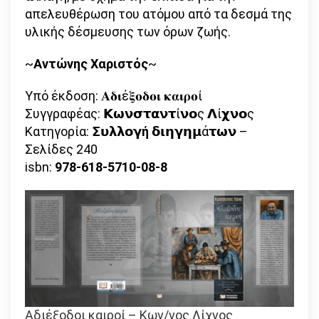
απελευθέρωση του ατόμου από τα δεσμά της
υλικής δέσμευσης των όρων ζωής.
~
Αντώνης Χαριστός
~
Υπό έκδοση: 𝚨𝛅𝛊έ𝛏𝛐𝛅𝛐𝛊 𝛋𝛂𝛊𝛒𝛐ί
Συγγραφέας: 𝝟𝞈𝝼𝞂𝞃𝝰𝝼𝞃ί𝝼𝝾ς 𝝠ί𝞆𝝼𝝾ς
Κατηγορία: 𝝨𝞄𝝺𝝺𝝾𝝲
ή
𝝳𝝸𝝶𝝲𝝶𝝻ά𝞃𝞈𝝼 –
Σελίδες 240
isbn:
978-618-5710-08-8
Αδιέξοδοι καιροί – Κων/νος Λίχνος