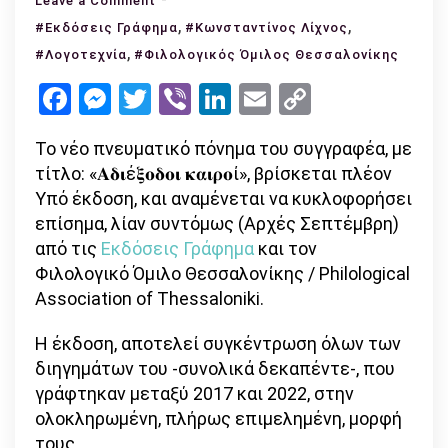
Leave a Comment
Νέα
,
,
#Εκδόσεις Γράφημα
#Κωνσταντίνος Λίχνος
κυκλοφορία:
,
#Λογοτεχνία
#Φιλολογικός Όμιλος Θεσσαλονίκης
Κων/
Facebook
Messenger
Twitter
Viber
LinkedIn
Email
Copy
νος
Link
Λίχνος
Το νέο πνευματικό πόνημα του συγγραφέα, με
«Αδιέξοδοι
τίτλο: «𝚨𝛅𝛊έ𝛏𝛐𝛅𝛐𝛊 𝛋𝛂𝛊𝛒𝛐ί», βρίσκεται πλέον
καιροί»
Υπό έκδοση, και αναμένεται να κυκλοφορήσει
επίσημα, λίαν συντόμως (Αρχές Σεπτέμβρη)
από τις
Εκδόσεις Γράφημα
και τον
Φιλολογικό Όμιλο Θεσσαλονίκης / Philological
Association of Thessaloniki.
Η έκδοση, αποτελεί συγκέντρωση όλων των
διηγημάτων του -συνολικά δεκαπέντε-, που
γράφτηκαν μεταξύ 2017 και 2022, στην
ολοκληρωμένη, πλήρως επιμελημένη, μορφή
τους.