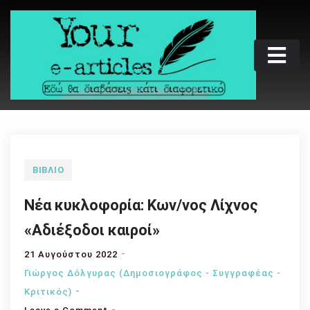
Skip
to
content
Your e-articles
Εδώ θα διαβάσεις κάτι διαφορετικό
ΒΙΒΛΊΟ
Νέα κυκλοφορία: Κων/νος Λίχνος
«Αδιέξοδοι καιροί»
21 Αυγούστου 2022
Γιώργος Δόλγυρας (Δημοσιογράφος - Συγγραφέας -
Kριτικός)
on