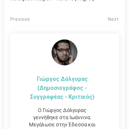
Πλοήγηση
Previous
Next
άρθρων
Γιώργος Δόλγυρας
(Δημοσιογράφος -
Συγγραφέας - Kριτικός)
Ο Γιώργος Δόλγυρας
γεννήθηκε στα Ιωάννινα.
Μεγάλωσε στην Έδεσσα και