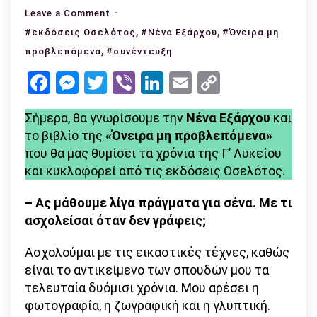
on
Leave a Comment
Νένα
,
,
#εκδόσεις Οσελότος
#Νένα Εξάρχου
#Όνειρα μη
Εξάρχου:
,
προβλεπόμενα
#συνέντευξη
«Για
Facebook
Messenger
Twitter
Viber
LinkedIn
Email
Copy
μένα
Link
η
Σήμερα, θα γνωρίσουμε την
Νένα Εξάρχου
και
ιδανική
το βιβλίο της
«Όνειρα μη προβλεπόμενα»
ζωή
που θα μας θυμίσει τα χρόνια της Γ’ Λυκείου
είναι
και κυκλοφορεί από τις εκδόσεις Οσελότος.
να
ζει
– Ας μάθουμε λίγα πράγματα για σένα. Με τι
κανείς
ασχολείσαι όταν δεν γράφεις;
τη
δική
Ασχολούμαι με τις εικαστικές τέχνες, καθώς
του
είναι το αντικείμενο των σπουδών μου τα
ζωή
τελευταία δυόμισι χρόνια. Μου αρέσει η
και
φωτογραφία, η ζωγραφική και η γλυπτική.
όχι