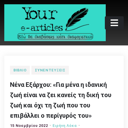
Skip
to
content
Your e-articles
Εδώ θα διαβάσεις κάτι διαφορετικό
ΒΙΒΛΊΟ
ΣΥΝΕΝΤΕΎΞΕΙΣ
Νένα Εξάρχου: «Για μένα η ιδανική
ζωή είναι να ζει κανείς τη δική του
ζωή και όχι τη ζωή που του
επιβάλλει ο περίγυρός του»
15 Νοεμβρίου 2022
Ειρήνη Λόκα