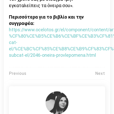
εγκαταλείπεις τα όνειρα σου».
Περισσότερα για το βιβλίο και την
συγγραφέα:
https://www.ocelotos.gr/el/component/content/art
%CF%80%CE%B5%CE%B6%CE%BF%CE%B3%CF%81
cat-
el/%CE%BC%CF%85%CE%B8%CE%B9%CF%83%CF%
subcat-el/2046-oneira-provlepomena.html
Πλοήγηση
Previous
Next
άρθρων