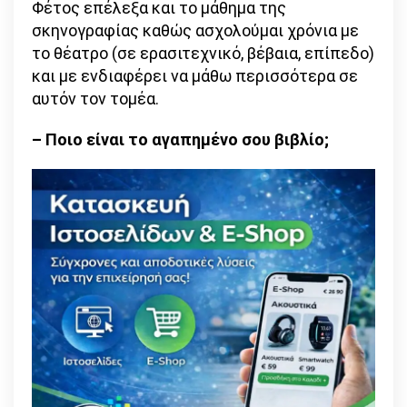
Φέτος επέλεξα και το μάθημα της
τη
σκηνογραφίας καθώς ασχολούμαι χρόνια με
ζωή
το θέατρο (σε ερασιτεχνικό, βέβαια, επίπεδο)
που
και με ενδιαφέρει να μάθω περισσότερα σε
του
αυτόν τον τομέα.
επιβάλλει
ο
– Ποιο είναι το αγαπημένο σου βιβλίο;
περίγυρός
του»