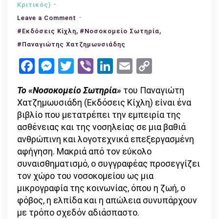
Kριτικός)
on
Leave a Comment
«Νοσοκομείο
,
,
#Εκδόσεις Κίχλη
#Νοσοκομείο Σωτηρία
Σωτηρία»
#Παναγιώτης Χατζημωυσιάδης
του
Facebook
Messenger
Twitter
Viber
LinkedIn
Email
Copy
Παναγιώτη
Link
Χατζημωυσιάδη
Το «Νοσοκομείο Σωτηρία»
του Παναγιώτη
(Εκδόσεις
Χατζημωυσιάδη (Εκδόσεις Κίχλη) είναι ένα
Κίχλη)
βιβλίο που μετατρέπει την εμπειρία της
–
ασθένειας και της νοσηλείας σε μια βαθιά
Άποψη
ανθρώπινη και λογοτεχνικά επεξεργασμένη
αφήγηση. Μακριά από τον εύκολο
συναισθηματισμό, ο συγγραφέας προσεγγίζει
τον χώρο του νοσοκομείου ως μια
μικρογραφία της κοινωνίας, όπου η ζωή, ο
φόβος, η ελπίδα και η απώλεια συνυπάρχουν
με τρόπο σχεδόν αδιάσπαστο.