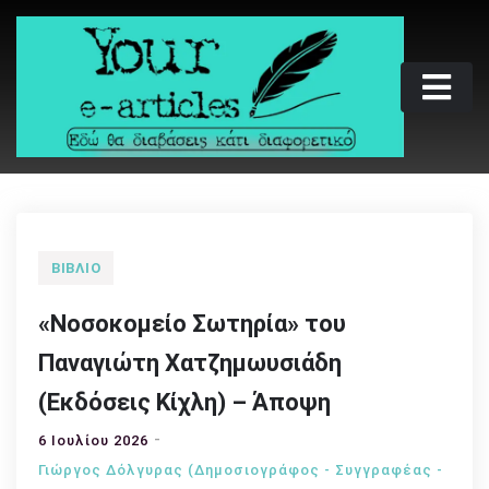
Skip
to
content
Your e-articles
Εδώ θα διαβάσεις κάτι διαφορετικό
ΒΙΒΛΊΟ
«Νοσοκομείο Σωτηρία» του
Παναγιώτη Χατζημωυσιάδη
(Εκδόσεις Κίχλη) – Άποψη
6 Ιουλίου 2026
Γιώργος Δόλγυρας (Δημοσιογράφος - Συγγραφέας -