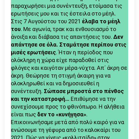
παραχωρήσει μια συνέντευξη, ετοίμασα τις
κρανίο
ερωτήσεις μου και τις έστειλα στο μέηλ.
μου»
Στις 7 Αυγούστου του 2021
έλαβα το μέηλ
του
. Με αγωνία, τρακ και ενθουσιασμό το
άνοιξα και διάβασα τις απαντήσεις του.
Δεν
απάντησε σε όλα. Σταμάτησε περίπου στις
μισές ερωτήσεις
. Ήταν
η περίοδος που
ολόκληρη η χώρα είχε παραδοθεί στις
φλόγες και καιγόταν μέρα-νύχτα. Απ΄ άκρη σε
άκρη. Θεώρησε τη στιγμή άκαιρη για να
ολοκληρωθεί και να δημοσιευθεί η
συνέντευξη.
Σώπασε μπροστά στο πένθος
και την καταστροφή…
Επιθύμησε να την
συνεχίσουμε προς το φθινόπωρο. Η αλήθεια
είναι πως
δεν το «κυνήγησα»
.
Επικοινωνήσαμε μετά από πολύ καιρό για να
ενώσουμε τη γέφυρα από το καλοκαίρι του
2021. Πώς να γίνεις «κολλιτσίδα» στον