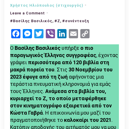
Χρήστος Ηλιόπουλος (στιχουργός)
on
Leave a Comment
Βασίλης
,
,
#Βασίλης Βασιλικός
#Ζ
#συνέντευξη
Βασιλικός:
Facebook
Messenger
Twitter
Viber
LinkedIn
Email
Copy
«Από
Link
πιτσιρίκι
Ο
Βασίλης Βασιλικός
υπήρξε
ο πιο
έγραφα
παραγωγικός Έλληνας συγγραφέας
, έχοντας
για
γράψει
περισσότερα από 120 βιβλία στη
να
μακρά πορεία του
. Στις
30 Νοεμβρίου του
απαλλαγώ
2023 έφυγε από τη ζωή
αφήνοντας μια
από
τεράστια πνευματική κληρονομιά για εμάς
τις
τους Έλληνες.
Ανάμεσα στα βιβλία του,
λέξεις
κυριαρχεί το Ζ, το οποίο μεταφέρθηκε
–
στον κινηματογράφο εξαιρετικά από τον
μέλισσες
Κώστα Γαβρά
. Η επικοινωνία μου μαζί του
που
πραγματοποιήθηκε το
καλοκαίρι του 2021
.
τυραννούσαν
Κατόπιν αποδοχής του αιτήματός μου να μου
το