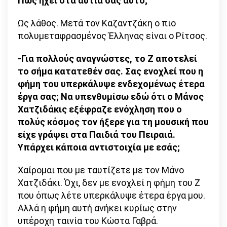
Πώς ηχεί στα αυτιά σας αυτό;
Ως λάθος. Μετά τον Καζαντζάκη ο πιο
πολυμεταφρασμένος Έλληνας είναι ο Ρίτσος.
-Για πολλούς αναγνώστες, το Ζ αποτελεί
το σήμα κατατεθέν σας. Σας ενοχλεί που η
φήμη του υπερκάλυψε ενδεχομένως έτερα
έργα σας; Να υπενθυμίσω εδώ ότι ο Μάνος
Χατζιδάκις εξέφραζε ενόχληση που ο
πολύς κόσμος τον ήξερε για τη μουσική που
είχε γράψει στα Παιδιά του Πειραιά.
Υπάρχει κάποια αντιστοιχία με εσάς;
Χαίρομαι που με ταυτίζετε με τον Μάνο
Χατζιδάκι. Όχι, δεν με ενοχλεί η φήμη του Ζ
που όπως λέτε υπερκάλυψε έτερα έργα μου.
Αλλά η φήμη αυτή ανήκει κυρίως στην
υπέροχη ταινία του Κώστα Γαβρά.