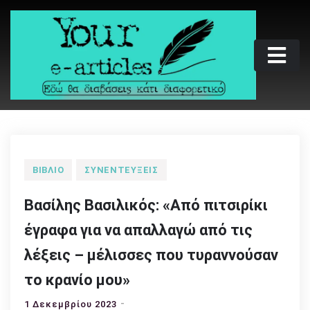
Skip
to
content
Your e-articles
Εδώ θα διαβάσεις κάτι διαφορετικό
ΒΙΒΛΊΟ
ΣΥΝΕΝΤΕΎΞΕΙΣ
Βασίλης Βασιλικός: «Από πιτσιρίκι
έγραφα για να απαλλαγώ από τις
λέξεις – μέλισσες που τυραννούσαν
το κρανίο μου»
1 Δεκεμβρίου 2023