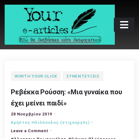
Skip
to
content
Your e-articles
Εδώ θα διαβάσεις κάτι διαφορετικό
WORTH YOUR CLICK
ΣΥΝΕΝΤΕΎΞΕΙΣ
Ρεβέκκα Ρούσση: «Μια γυναίκα που
έχει μείνει παιδί»
28 Νοεμβρίου 2019
Χρήστος Ηλιόπουλος (στιχουργός)
on
Leave a Comment
Ρεβέκκα
,
,