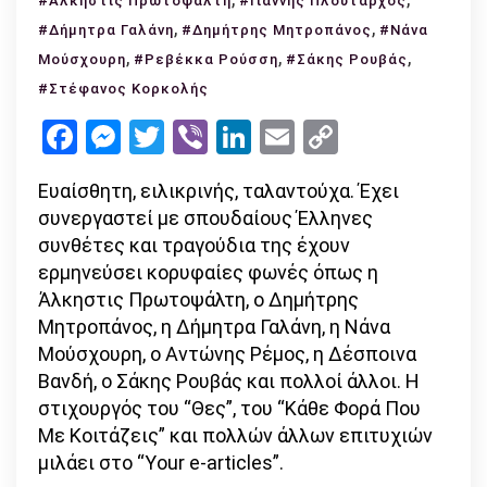
#Άλκηστις Πρωτοψάλτη
#Γιάννης Πλούταρχος
Ρούσση:
,
,
#Δήμητρα Γαλάνη
#Δημήτρης Μητροπάνος
#Νάνα
«Μια
,
,
,
Μούσχουρη
#Ρεβέκκα Ρούσση
#Σάκης Ρουβάς
γυναίκα
#Στέφανος Κορκολής
που
Facebook
Messenger
Twitter
Viber
LinkedIn
Email
Copy
έχει
μείνει
Link
παιδί»
Eυαίσθητη, ειλικρινής, ταλαντούχα. Έχει
συνεργαστεί με σπουδαίους Έλληνες
συνθέτες και τραγούδια της έχουν
ερμηνεύσει κορυφαίες φωνές όπως η
Άλκηστις Πρωτοψάλτη, ο Δημήτρης
Μητροπάνος, η Δήμητρα Γαλάνη, η Νάνα
Μούσχουρη, ο Αντώνης Ρέμος, η Δέσποινα
Βανδή, ο Σάκης Ρουβάς και πολλοί άλλοι. Η
στιχουργός του “Θες”, του “Κάθε Φορά Που
Με Κοιτάζεις” και πολλών άλλων επιτυχιών
μιλάει στο “Υour e-articles”.