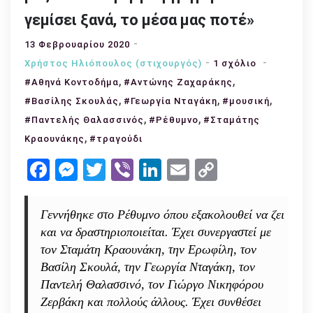
γεμίσει ξανά, το μέσα μας ποτέ»
13 Φεβρουαρίου 2020
στο
Χρήστος Ηλιόπουλος (στιχουργός)
1 σχόλιο
,
,
Συνέντευξ
#Αθηνά Κοντοδήμα
#Αντώνης Ζαχαράκης
με
,
,
,
#Βασίλης Σκουλάς
#Γεωργία Νταγάκη
#μουσική
τον
,
,
#Παντελής Θαλασσινός
#Ρέθυμνο
#Σταμάτης
Αντώνη
,
Κραουνάκης
#τραγούδι
Ζαχαράκη:
Facebook
Messenger
Twitter
Viber
LinkedIn
Email
Copy
«Δυστυχώ
η
Link
οικονομικ
Γεννήθηκε στο Ρέθυμνο όπου εξακολουθεί να ζει
κρίση
και να δραστηριοποιείται. Έχει συνεργαστεί με
επηρέασε
τον Σταμάτη Κραουνάκη, την Ερωφίλη, τον
πρωτίστω
Βασίλη Σκουλά, την Γεωργία Νταγάκη, τον
την
Παντελή Θαλασσινό, τον Γιώργο Νικηφόρου
ανθρωπιά
Ζερβάκη και πολλούς άλλους. Έχει συνθέσει
μας