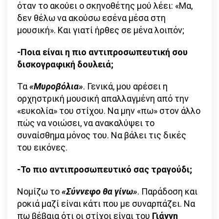
όταν το ακούει ο σκηνοθέτης μού λέει: «Μα,
δεν θέλω να ακούσω εσένα μέσα στη
μουσική». Και γιατί ήρθες σε μένα λοιπόν;
-Ποια είναι η πιο αντιπροσωπευτική σου
δισκογραφική δουλειά;
Τα
«Μυροβόλια»
. Γενικά, μου αρέσει η
ορχηστρική μουσική απαλλαγμένη από την
«ευκολία» του στίχου. Να μην «πω» στον άλλο
πώς να νοιώσει, να ανακαλύψει το
συναίσθημα μόνος του. Να βάλει τις δικές
του εικόνες.
-Το πιο αντιπροσωπευτικό σας τραγούδι;
Νομίζω το
«Σύννεφο θα γίνω»
. Παράδοση και
ροκιά μαζί είναι κάτι που με συναρπάζει. Να
πω βέβαια ότι οι στίχοι είναι του
Γιάννη