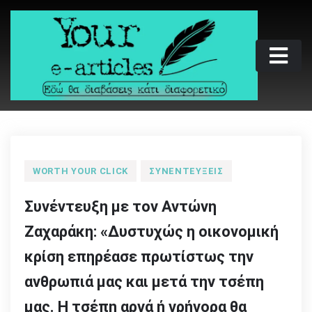
Skip
to
content
Your e-articles
Εδώ θα διαβάσεις κάτι διαφορετικό
WORTH YOUR CLICK
ΣΥΝΕΝΤΕΎΞΕΙΣ
Συνέντευξη με τον Αντώνη
Ζαχαράκη: «Δυστυχώς η οικονομική
κρίση επηρέασε πρωτίστως την
ανθρωπιά μας και μετά την τσέπη
μας. Η τσέπη αργά ή γρήγορα θα