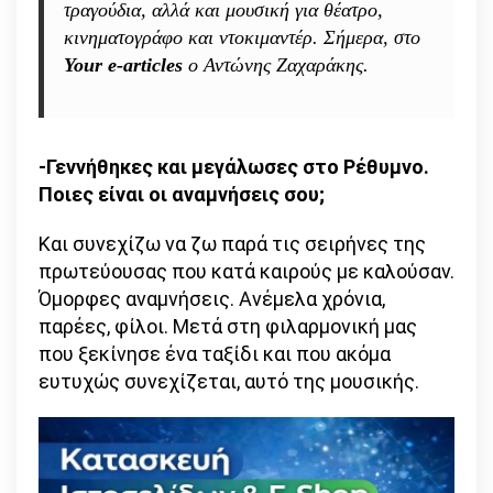
τραγούδια, αλλά και μουσική για θέατρο,
και
κινηματογράφο και ντοκιμαντέρ. Σήμερα, στο
μετά
Your e-articles
ο Αντώνης Ζαχαράκης.
την
τσέπη
μας.
Η
-Γεννήθηκες και μεγάλωσες στο Ρέθυμνο.
τσέπη
Ποιες είναι οι αναμνήσεις σου;
αργά
ή
Και συνεχίζω να ζω παρά τις σειρήνες της
γρήγορα
πρωτεύουσας που κατά καιρούς με καλούσαν.
θα
Όμορφες αναμνήσεις. Ανέμελα χρόνια,
γεμίσει
παρέες, φίλοι. Μετά στη φιλαρμονική μας
ξανά,
που ξεκίνησε ένα ταξίδι και που ακόμα
το
ευτυχώς συνεχίζεται, αυτό της μουσικής.
μέσα
μας
ποτέ»