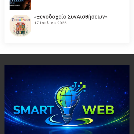
«Ξενοδοχείο ΣυνΑισθήσεων»
17 Ιουλίου 2026