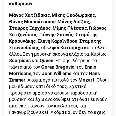
καθόρισαν;
Μάνος Χατζιδάκις
,
Μίκης Θεοδωράκης
,
Θάνος Μικρούτσικος
,
Μάνος Λοΐζος
,
Σταύρος Ξαρχάκος
,
Μίμης Πλέσσας
,
Γιώργος
Χατζηνάσιος
,
Γιάννης Σπανός
,
Σταμάτης
Κραουνάκης
,
Ελένη Καραΐνδρου
,
Σταμάτης
Σπανουδάκης
, αδελφοί
Κατσιμίχα
και πολλοί
άλλοι. Ξένη μουσική άκουγα ελάχιστα. Κυρίως
Scorpions
και
Queen
. Επίσης, λάτρευα τα
πάντα από τον
Goran Bregovic
, τον
Ennio
Morricone
, τον
John Williams
και τον
Hans
Zimmer
. Ακόμα, αγαπώ πολύ τον
Mozart
. Όλοι
μου έδωσαν κάτι δικό τους. Σχετικά
πρόσφατα άρχισα να ακούω παραδοσιακή
μουσική και έχω ανακαλύψει ότι όλα ξεκινούν
από εκεί, κάνουν τον κύκλο τους και
ξαναγυρίζουν εκεί. Ακόμα και αν δεν το έχεις