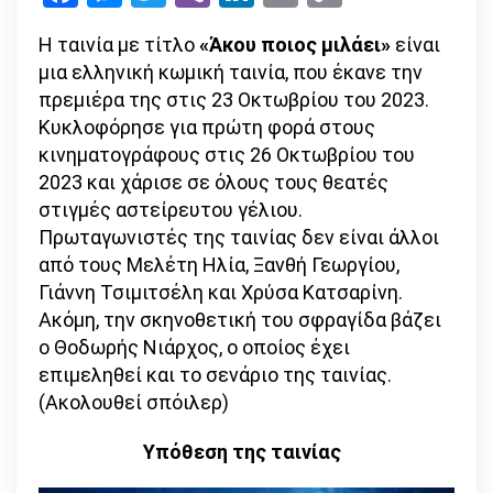
Link
μιλάει»:
Η ταινία με τίτλο
«Άκου ποιος μιλάει»
είναι
Εσύ
μια ελληνική κωμική ταινία, που έκανε την
θα
πρεμιέρα της στις 23 Οκτωβρίου του 2023.
ακούσεις;
Κυκλοφόρησε για πρώτη φορά στους
(Ταινία)
κινηματογράφους στις 26 Οκτωβρίου του
2023 και χάρισε σε όλους τους θεατές
στιγμές αστείρευτου γέλιου.
Πρωταγωνιστές της ταινίας δεν είναι άλλοι
από τους Μελέτη Ηλία, Ξανθή Γεωργίου,
Γιάννη Τσιμιτσέλη και Χρύσα Κατσαρίνη.
Ακόμη, την σκηνοθετική του σφραγίδα βάζει
ο Θοδωρής Νιάρχος, ο οποίος έχει
επιμεληθεί και το σενάριο της ταινίας.
(Ακολουθεί σπόιλερ)
Υπόθεση της ταινίας