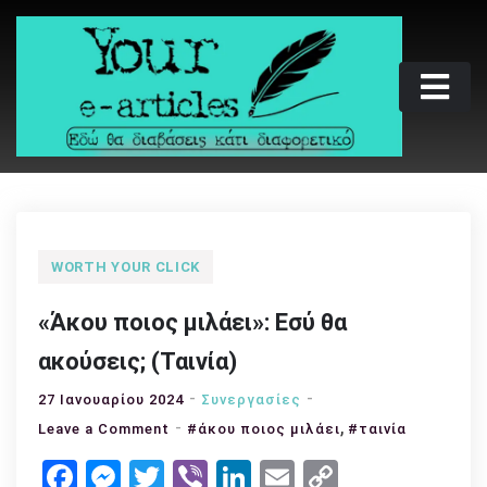
Skip
to
content
Your e-articles
Εδώ θα διαβάσεις κάτι διαφορετικό
WORTH YOUR CLICK
«Άκου ποιος μιλάει»: Εσύ θα
ακούσεις; (Ταινία)
27 Ιανουαρίου 2024
Συνεργασίες
,
on
Leave a Comment
#άκου ποιος μιλάει
#ταινία
«Άκου
Facebook
Messenger
Twitter
Viber
LinkedIn
Email
Copy
ποιος