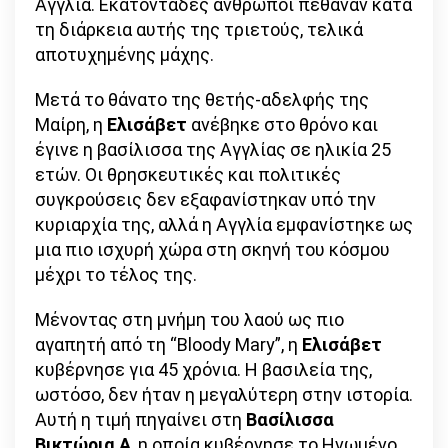
Αγγλία. Εκατοντάδες άνθρωποι πέθαναν κατά
τη διάρκεια αυτής της τριετούς, τελικά
αποτυχημένης μάχης.
Μετά το θάνατο της θετής-αδελφής της
Μαίρη, η
Ελισάβετ
ανέβηκε στο θρόνο και
έγινε η βασίλισσα της Αγγλίας σε ηλικία 25
ετών. Οι θρησκευτικές και πολιτικές
συγκρούσεις δεν εξαφανίστηκαν υπό την
κυριαρχία της, αλλά η Αγγλία εμφανίστηκε ως
μια πιο ισχυρή χώρα στη σκηνή του κόσμου
μέχρι το τέλος της.
Μένοντας στη μνήμη του λαού ως πιο
αγαπητή από τη “Bloody Mary”, η
Ελισάβετ
κυβέρνησε για 45 χρόνια. Η βασιλεία της,
ωστόσο, δεν ήταν η μεγαλύτερη στην ιστορία.
Αυτή η τιμή πηγαίνει στη
Βασίλισσα
Βικτώρια Α
, η οποία κυβέρνησε το Ηνωμένο