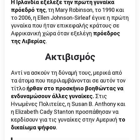
Η Ιρλανδία εξέλεξε την πρώτη γυναίκα
πρόεδρό της
, τη Mary Robinson, το 1990 και
το 2006, η Ellen Johnson-Sirleaf έγινε η πρώτη
γυναίκα που ήταν επικεφαλής κράτους σε
Αφρικανική χώρα όταν εξελέγη
πρόεδρος
της Λιβερίας
.
Ακτιβισμός
Αντί να ασκούν τη δύναμή τους, μερικά από
τα άτομα που περιλαμβάνονται σε αυτόν τον
τίτλο
ήρθαν στο προσκήνιο βοηθώντας να
ενδυναμώσουν άλλες γυναίκες.
Στις
Ηνωμένες Πολιτείες, η Susan B. Anthony και
η Elizabeth Cady Stanton προσπάθησαν να
κερδίσουν για τις γυναίκες στην Αμερική
το
δικαίωμα ψήφου
.