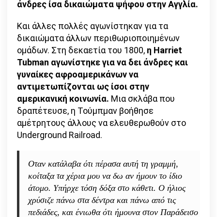
άνδρες ίσα δικαιώματα ψήφου στην Αγγλία.
Και άλλες πολλές αγωνίστηκαν για τα
δικαιώματα άλλων περιθωριοποιημένων
ομάδων. Στη δεκαετία του 1800,
η
Ηarriet
Tubman αγωνίστηκε για να δει άνδρες και
γυναίκες αφροαμερικάνων να
αντιμετωπίζονται ως ίσοι στην
αμερικανική κοινωνία.
Μια σκλάβα που
δραπέτευσε, η Τούμπμαν βοήθησε
αμέτρητους άλλους να ελευθερωθούν στο
Underground Railroad.
Οταν κατάλαβα ότι πέρασα αυτή τη γραμμή,
κοίταξα τα χέρια μου να δω αν ήμουν το ίδιο
άτομο. Υπήρχε τόση δόξα στο κάθετι. Ο ήλιος
χρύσιζε πάνω στα δέντρα και πάνω από τις
πεδιάδες, και ένιωθα ότι ήμουνα στον Παράδεισο