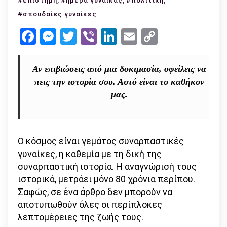
#επιστήμη
#ημέρα γυναίκας
#πολιτική
–
#σπουδαίες γυναίκες
Παγκόσμια
Facebook
Messenger
Twitter
Viber
LinkedIn
Email
Copy
Ημέρα
Link
της
Γυναίκας
Αν επιβιώσεις από μια δοκιμασία, οφείλεις να
πεις την ιστορία σου. Αυτό είναι το καθήκον
μας.
Ο κόσμος είναι γεμάτος συναρπαστικές
γυναίκες, η καθεμία με τη δική της
συναρπαστική ιστορία. Η αναγνώρισή τους
ιστορικά, μετράει μόνο 80 χρόνια περίπου.
Σαφώς, σε ένα άρθρο δεν μπορούν να
αποτυπωθούν όλες οι περίπλοκες
λεπτομέρειες της ζωής τους.