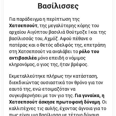
Βασίλισσες
Για παράδειγμα η περίπτωση της
Χατσεπσούτ
, της μεγαλύτερης κόρης του
αρχαίου Αιγύπτου βασιλιά Θούτμοζε Ι και της
βασίλισσάς του, Αχμόζ. Αφού πέθανε ο
πατέρας και ο θετός αδελφός της, επετράπη
στη Χατσεπσούτ να αναλάβει το
ρόλο του
αντιβασιλέα
μόνο επειδή ο νόμιμος
κληρονόμος, ο γιος της, ήταν βρέφος.
Εκμεταλλεύτηκε πλήρως την κατάσταση,
διεκδικώντας ουσιαστικά τον θρόνο για τον
εαυτό της, ενώ ετοιμαζόταν να
συγκυβερνήσει με τον γιο της.
Για γυναίκα, η
Χατσεπσούτ άσκησε πρωτοφανή δύναμη
. Οι
καλλιτέχνες τις αυλής, έχοντας άγνοια για το
πως είναι μια βασίλισσα με τέτοια δύναμη,