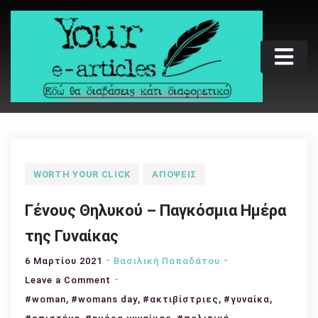
Skip
to
content
Your e-articles
Εδώ θα διαβάσεις κάτι διαφορετικό
WORTH YOUR CLICK
ΑΠΌΨΕΙΣ
Γένους Θηλυκού – Παγκόσμια Ημέρα
της Γυναίκας
6 Μαρτίου 2021
Βασιλική Παπαδάτου
on
Leave a Comment
,
Γένους
,
,
,
#woman
#womans day
#ακτιβίστριες
#γυναίκα
Θηλυκού
,
,
,