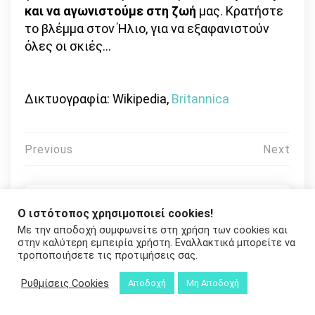
και να αγωνιστούμε στη ζωή
μας. Κρατήστε
το βλέμμα στον Ήλιο, για να εξαφανιστούν
όλες οι σκιές…
Δικτυογραφία: Wikipedia,
Britannica
Πλοήγηση
Previous
Next
άρθρων
Ο ιστότοπος χρησιμοποιεί cookies!
Με την αποδοχή συμφωνείτε στη χρήση των cookies και
στην καλύτερη εμπειρία χρήστη. Εναλλακτικά μπορείτε να
τροποποιήσετε τις προτιμήσεις σας.
Ρυθμίσεις Cookies
Αποδοχή
Μη Αποδοχή
Βασιλική Παπαδάτου