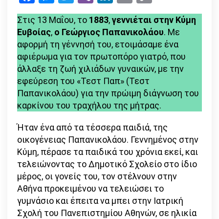
Link
Αφιέρω
Στις 13 Μαΐου, το
1883
,
γεννιέται στην Κύμη
στον
Ευβοίας
,
ο Γεώργιος Παπανικολάου
. Με
πρωτοπ
αφορμή τη γέννησή του, ετοιμάσαμε ένα
γιατρό
αφιέρωμα για τον πρωτοπόρο γιατρό, που
άλλαξε τη ζωή χιλιάδων γυναικών, με την
εφεύρεση του «Τεστ Παπ» (Τεστ
Παπανικολάου) για την πρώιμη διάγνωση του
καρκίνου του τραχήλου της μήτρας.
Ήταν ένα από τα τέσσερα παιδιά, της
οικογένειας Παπανικολάου. Γεννημένος στην
Κύμη, πέρασε τα παιδικά του χρόνια εκεί, και
τελειώνοντας το Δημοτικό Σχολείο στο ίδιο
μέρος, οι γονείς του, τον στέλνουν στην
Αθήνα προκειμένου να τελειώσει το
γυμνάσιο και έπειτα να μπει στην Ιατρική
Σχολή του Πανεπιστημίου Αθηνών, σε ηλικία