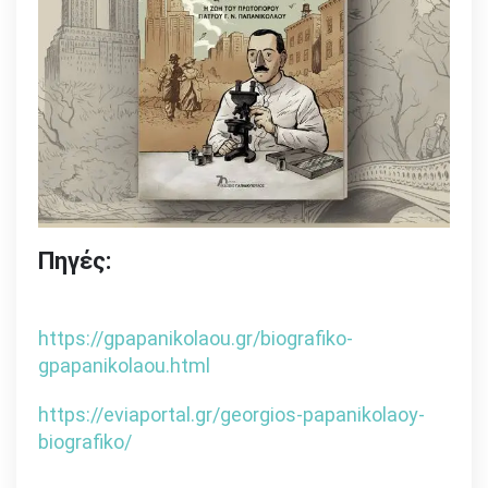
Πηγές:
https://gpapanikolaou.gr/biografiko-
gpapanikolaou.html
https://eviaportal.gr/georgios-papanikolaoy-
biografiko/