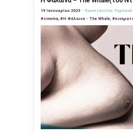
Η Φάλαινα – The Whale(του Ν
19 Ιανουαρίου 2023
Κωνσταντίνα Τομπουλ
,
,
#cinema
#Η Φάλαινα - The Whale
#κινηματ