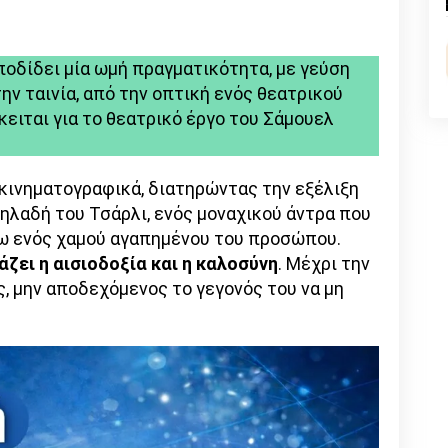
n
l
py
nk
οδίδει μία ωμή πραγματικότητα, με γεύση
ν ταινία, από την οπτική ενός θεατρικού
ειται για το θεατρικό έργο του Σάμουελ
 κινηματογραφικά, διατηρώντας την εξέλιξη
δηλαδή του Τσάρλι, ενός μοναχικού άντρα που
γω ενός χαμού αγαπημένου του προσώπου.
ζει η αισιοδοξία και η καλοσύνη
. Μέχρι την
, μην αποδεχόμενος το γεγονός του να μη