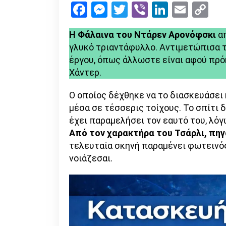
Facebook
Messenger
Twitter
Viber
LinkedI
Emai
Co
Li
Η Φάλαινα
του Ντάρεν Αρονόφσκι
απ
γλυκό τριαντάφυλλο. Αντιμετώπισα τη
έργου, όπως άλλωστε είναι αφού πρόκ
Χάντερ.
Ο οποίος δέχθηκε να το διασκευάσει
μέσα σε τέσσερις τοίχους. Το σπίτι 
έχει παραμελήσει τον εαυτό του, λό
Από τον χαρακτήρα του Τσάρλι, πηγά
τελευταία σκηνή παραμένει φωτεινός
νοιάζεσαι.