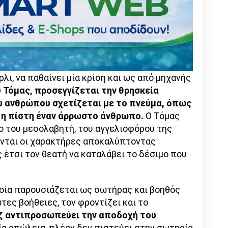
ι, να παθαίνει μία κρίση και ως από μηχανής
Τόμας, προσεγγίζεται την θρησκεία
υ ανθρώπου σχετίζεται με το πνεύμα, όπως
 η πίστη έναν άρρωστο άνθρωπο.
Ο Τόμας
λο του μεσολαβητή, του αγγελιοφόρου της
ονται οι χαρακτήρες αποκαλύπτοντας
 έτσι τον θεατή να καταλάβει το δέσιμο που
οποία παρουσιάζεται ως σωτήρας και βοηθός
τες βοήθειες, τον φροντίζει και το
ζ αντιπροσωπεύει την αποδοχή του
 μία απώλεια, πλέον δεν πιστεύει στην σωτηρία