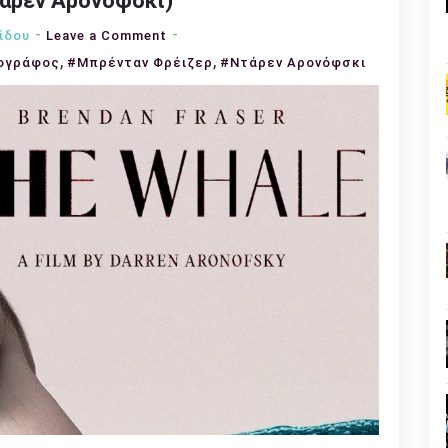
τάρεν Αρονόφσκι)
on
ίδου
Leave a Comment
,
Η
,
ογράφος
#Μπρένταν Φρέιζερ
#Ντάρεν Αρονόφσκι
Φάλαινα
–
The
Whale(του
Ντάρεν
Αρονόφσκι)