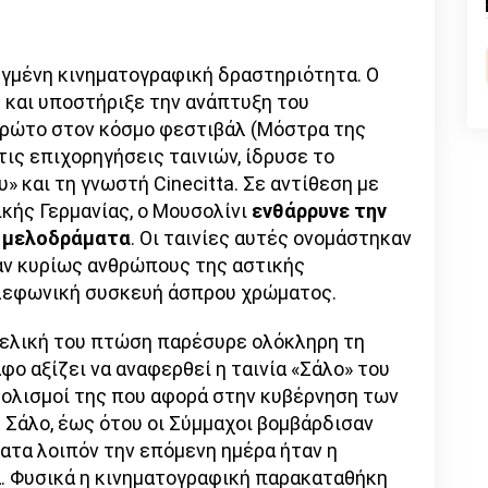
n
l
py
nk
τυγμένη κινηματογραφική δραστηριότητα. Ο
 και υποστήριξε την ανάπτυξη του
ρώτο στον κόσμο φεστιβάλ (Μόστρα της
τις επιχορηγήσεις ταινιών, ίδρυσε το
 και τη γνωστή Cinecitta. Σε αντίθεση με
κής Γερμανίας, ο Μουσολίνι
ενθάρρυνε την
ι μελοδράματα
. Οι ταινίες αυτές ονομάστηκαν
ν κυρίως ανθρώπους της αστικής
λεφωνική συσκευή άσπρου χρώματος.
τελική του πτώση παρέσυρε ολόκληρη τη
φο αξίζει να αναφερθεί η ταινία «Σάλο» του
μβολισμοί της που αφορά στην κυβέρνηση των
Σάλο, έως ότου οι Σύμμαχοι βομβάρδισαν
ατα λοιπόν την επόμενη ημέρα ήταν η
ία. Φυσικά η κινηματογραφική παρακαταθήκη