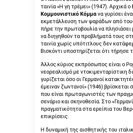
ταινία «Η γη τρέμει» (1947). Αρχικά ο
Κομμουνιστικό Κόμμα
να γυρίσει έν
εκμετάλλευση των ψαράδων από τους
πήρε την πρωτοβουλία να πλησιάσει 
να διηγηθούν τα προβλήματά τους στ
ταινία χωρίς υπότιτλους δεν κατάφερ
Βισκόντι υποστηρίζεται ότι τήρησε τ
Άλλος κύριος εκπρόσωπος είναι ο Ρο
νεορεαλισμό με ντοκιμενταρίστικη δ
γυρίζεται όσο οι Γερμανοί κατακτητές
έμειναν ζωντανοί» (1946) βρίσκεται 
που είναι πρωταγωνιστές των πραγμα
σενάριο και σκηνοθεσία. Στο «Γερμαν
πραγματικότητα στα ερείπια του Βερ
επικρίσεις.
Η δυναμική της αισθητικής του ιταλ