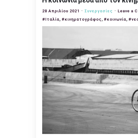
Η κοινωνία μέσα από τον κινη
28 Απριλίου 2021
Συνεργασίες
Leave a 
,
,
,
#Ιταλία
#κινηματογράφος
#κοινωνία
#νε