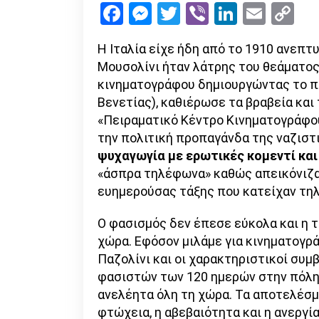
Facebook
Messenger
Twitter
Viber
LinkedI
Emai
Co
Li
Η Ιταλία είχε ήδη από το 1910 ανεπ
Μουσολίνι ήταν λάτρης του θεάματος
κινηματογράφου δημιουργώντας το π
Βενετίας), καθιέρωσε τα βραβεία και 
«Πειραματικό Κέντρο Κινηματογράφου»
την πολιτική προπαγάνδα της ναζιστι
ψυχαγωγία με ερωτικές κομεντί κα
«άσπρα τηλέφωνα» καθώς απεικόνιζα
ευημερούσας τάξης που κατείχαν τη
Ο φασισμός δεν έπεσε εύκολα και η 
χώρα. Εφόσον μιλάμε για κινηματογρά
Παζολίνι και οι χαρακτηριστικοί συ
φασιστών των 120 ημερών στην πόλη 
ανελέητα όλη τη χώρα. Τα αποτελέσμ
φτώχεια, η αβεβαιότητα και η ανεργ