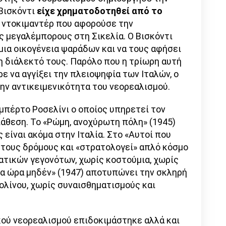
 Βισκόντι
είχε χρηματοδοτηθεί από το
α ντοκιμαντέρ που αφορούσε την
 μεγαλέμπορους στη Σικελία. Ο Βισκόντι
μια οικογένεια ψαράδων και να τους αφήσει
η διάλεκτό τους. Παρόλο που η τρίωρη αυτή
ε να αγγίξει την πλειοψηφία των Ιταλών, ο
ην αντικειμενικότητα του νεορεαλισμού.
μπέρτο Ροσελίνι ο οποίος υπηρετεί τον
ιάθεση. Το «Ρώμη, ανοχύρωτη πόλη» (1945)
 είναι ακόμα στην Ιταλία. Στο «Αυτοί που
στους δρόμους και «στρατολογεί» απλό κόσμο
τικών γεγονότων, χωρίς κοστούμια, χωρίς
ία ώρα μηδέν» (1947) αποτυπώνει την σκληρή
ολίνου, χωρίς συναισθηματισμούς και
ικού νεορεαλισμού επιδοκιμάστηκε αλλά και