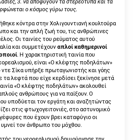
ασίες, 3. να αποφύγουν τα στερεότυπα και τα
ορφώνεται ο κόσμος γύρω τους.
νήθηκε κόντρα στην Χολιγουντιανή κουλτούρα
ωπο και την απλή ζωή του, τις ανθρώπινες
τέλος. Οι ταινίες του ρεύματος αυτού
ταλία και συμμετέχουν
απλοί καθημερινοί
οποιοί
. Η χαρακτηριστική ταινία που
νεορεαλισμού, είναι «Ο κλέφτης ποδηλάτων»
ιο ντε Σίκα υπήρξε πρωταγωνιστής και γόης
ε τα λεφτά που είχε κερδίσει ξεκίνησε μετά
ν ταινία «Ο κλέφτης ποδηλάτων» ακολουθεί
απλούς ανθρώπους για να παίξουν. Ο
ου υποδύεται τον εργάτη και αναζητώντας
ίζει στις φτωχογειτονιές, στο αστυνομικό
 γέφυρες που έχουν βρει καταφύγιο οι
ι υμνεί τον άνθρωπο του μόχθου.
υστής του νεορεαλισμού δημιούργησε την