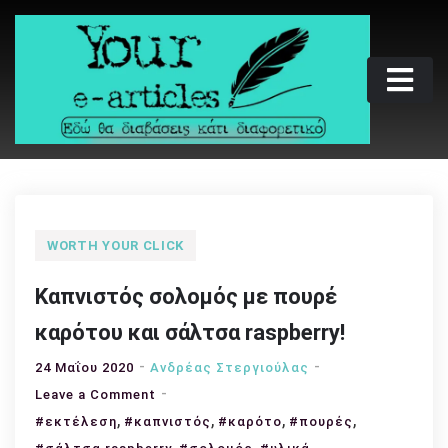
Skip
to
content
Your e-articles
Εδώ θα διαβάσεις κάτι διαφορετικό
WORTH YOUR CLICK
Καπνιστός σολομός με πουρέ
καρότου και σάλτσα raspberry!
24 Μαΐου 2020
Ανδρέας Στεργιούλας
on
Leave a Comment
,
Καπνιστός
,
,
,
#εκτέλεση
#καπνιστός
#καρότο
#πουρές
σολομός
,
,