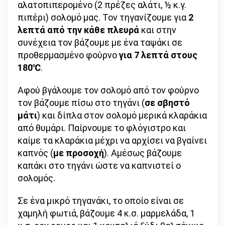
αλατοπιπερομένο (2 πρέζες αλάτι, ½ κ.γ.
πιπέρι) σολομό μας. Τον τηγανίζουμε για
2
λεπτά από την κάθε πλευρά
και στην
συνέχεια τον βάζουμε με ένα ταψάκι σε
προθερμασμένο φούρνο
για 7 λεπτά στους
180℃
.
Αφού βγάλουμε τον σολομό από τον φούρνο
τον βάζουμε πίσω στο τηγάνι (
σε σβηστό
μάτι
) και δίπλα στον σολομό μερικά κλαράκια
από θυμάρι. Παίρνουμε το φλόγιστρο και
καίμε τα κλαράκια μέχρι να αρχίσει να βγαίνει
καπνός (
με προσοχή
). Αμέσως βάζουμε
καπάκι στο τηγάνι ώστε να καπνιστεί ο
σολομός.
Σε ένα μικρό τηγανάκι, το οποίο είναι σε
χαμηλή φωτιά, βάζουμε 4 κ.σ. μαρμελάδα, 1