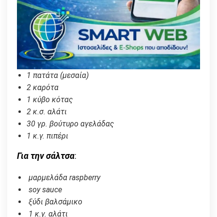
1 πατάτα (μεσαία)
2 καρότα
1 κύβο κότας
2 κ.σ. αλάτι
30 γρ. βούτυρο αγελάδας
1 κ.γ. πιπέρι
Για την σάλτσα
:
μαρμελάδα raspberry
soy sauce
ξύδι βαλσάμικο
1 κ.γ. αλάτι