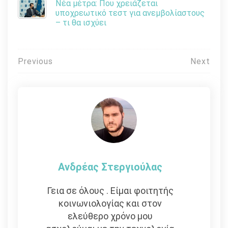
Νέα μέτρα: Που χρειάζεται
υποχρεωτικό τεστ για ανεμβολίαστους
– τι θα ισχύει
Πλοήγηση
Previous
Next
άρθρων
Ανδρέας Στεργιούλας
Γεια σε όλους . Είμαι φοιτητής
κοινωνιολογίας και στον
ελεύθερο χρόνο μου