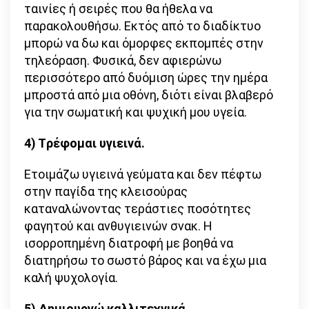
ταινίες ή σειρές που θα ήθελα να
παρακολουθήσω. Εκτός από το διαδίκτυο
μπορώ να δω και όμορφες εκπομπές στην
τηλεόραση. Φυσικά, δεν αφιερώνω
περισσότερο από δυόμιση ώρες την ημέρα
μπροστά από μια οθόνη, διότι είναι βλαβερό
για την σωματική και ψυχική μου υγεία.
4) Tρέφομαι υγιεινά.
Ετοιμάζω υγιεινά γεύματα και δεν πέφτω
στην παγίδα της κλεισούρας
καταναλώνοντας τεράστιες ποσότητες
φαγητού και ανθυγιεινών σνακ. Η
ισορροπημένη διατροφή με βοηθά να
διατηρήσω το σωστό βάρος και να έχω μια
καλή ψυχολογία.
5) Δημιουργώ καλλιτεχνικά.