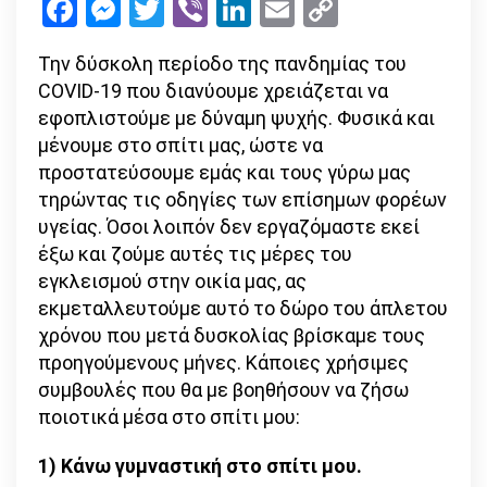
Facebook
Messenger
Twitter
Viber
LinkedIn
Email
Copy
και
Link
ζω
Την δύσκολη περίοδο της πανδημίας του
ποιοτικά!
COVID-19 που διανύουμε χρειάζεται να
εφοπλιστούμε με δύναμη ψυχής. Φυσικά και
μένουμε στο σπίτι μας, ώστε να
προστατεύσουμε εμάς και τους γύρω μας
τηρώντας τις οδηγίες των επίσημων φορέων
υγείας. Όσοι λοιπόν δεν εργαζόμαστε εκεί
έξω και ζούμε αυτές τις μέρες του
εγκλεισμού στην οικία μας, ας
εκμεταλλευτούμε αυτό το δώρο του άπλετου
χρόνου που μετά δυσκολίας βρίσκαμε τους
προηγούμενους μήνες. Κάποιες χρήσιμες
συμβουλές που θα με βοηθήσουν να ζήσω
ποιοτικά μέσα στο σπίτι μου:
1) Κάνω γυμναστική στο σπίτι μου.