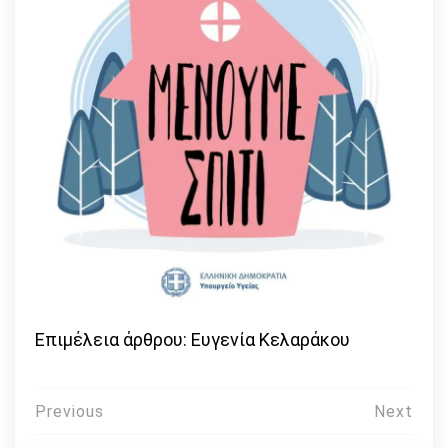
Επιμέλεια άρθρου: Ευγενία Κελαράκου
Πλοήγηση
Previous
Next