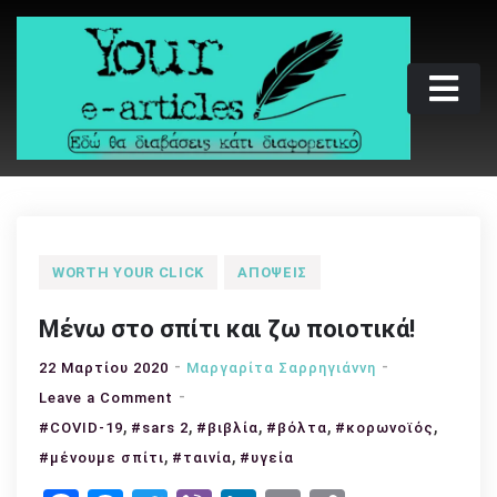
Skip
to
content
Your e-articles
Εδώ θα διαβάσεις κάτι διαφορετικό
WORTH YOUR CLICK
ΑΠΌΨΕΙΣ
Μένω στο σπίτι και ζω ποιοτικά!
22 Μαρτίου 2020
Μαργαρίτα Σαρρηγιάννη
on
Leave a Comment
,
Μένω
,
,
,
,
#COVID-19
#sars 2
#βιβλία
#βόλτα
#κορωνοϊός
στο
,
,
#μένουμε σπίτι
#ταινία
#υγεία
σπίτι