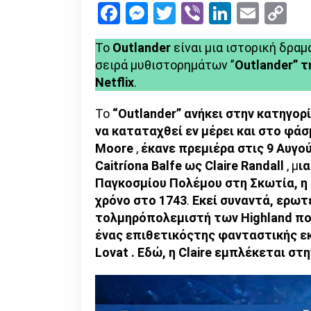
Facebook
Messenger
Twitter
Viber
LinkedI
Emai
Co
Li
Το
Outlander
είναι μια ιστορική δρα
σειρά μυθιστορημάτων ”
Outlander” τ
Netflix
.
Το
“Outlander” ανήκει στην κατηγο
να καταταχθεί εν μέρει και στο φάσμ
Moore
,
έκανε πρεμιέρα στις 9 Αυγο
Caitríona Balfe ως Claire Randall
, μ
ι
Παγκοσμίου Πολέμου στη Σκωτία, η 
χρόνο στο 1743
.
Εκεί συναντά, ερωτ
τολμηρόπολεμιστή των Highland που
ένας επιθετικόςτης φανταστικής εκ
Lovat . Εδώ, η Claire εμπλέκεται στη