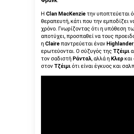
Φρανκ
.
Η
Clan MacKenzie
την υποπτεύεται ότ
θεραπευτή, κάτι που την εμποδίζει 
χρόνο. Γνωρίζοντας ότι η υπόθεση τ
αποτύχει, προσπαθεί να τους προειδο
η
Claire
παντρεύεται έναν
Highlander
ερωτεύονται. Ο σύζυγός της
Τζέιμι
α
τον σαδιστή
Ράνταλ
, αλλά η
Κλερ
και
στον
Τζέιμι
ότι είναι έγκυος και σαλ