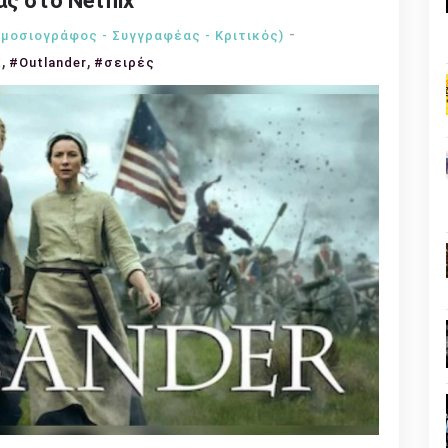
ς στο Netflix
μοσιογράφος - Συγγραφέας - Kριτικός)
,
,
x
#Outlander
#σειρές