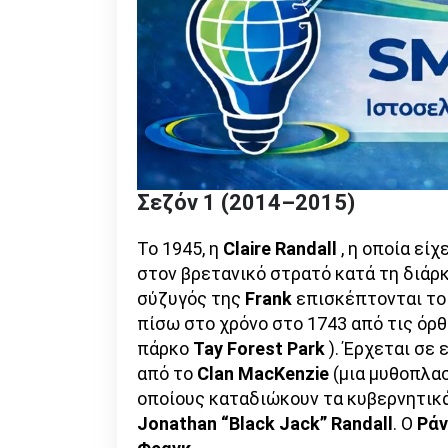
Σεζόν 1 (2014–2015)
Το 1945, η
Claire Randall
, η οποία εί
στον βρετανικό στρατό κατά τη διάρ
σύζυγός της
Frank
επισκέπτονται τ
πίσω στο χρόνο στο 1743 από τις όρ
πάρκο
Tay Forest Park
). Έρχεται σε
από το
Clan MacKenzie
(μια μυθοπλα
οποίους καταδιώκουν τα κυβερνητικ
Jonathan “Black Jack” Randall
. Ο
Ρά