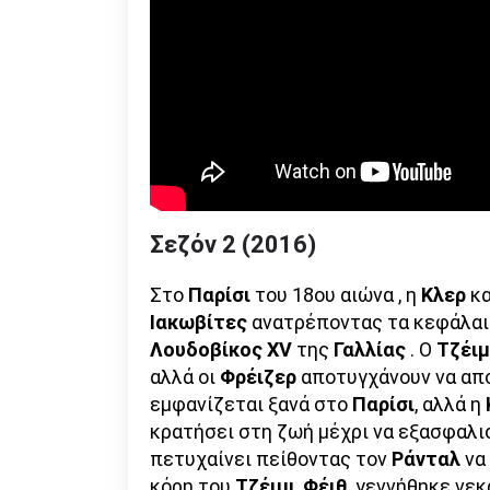
Σεζόν 2 (2016)
Στο
Παρίσι
του 18ου αιώνα , η
Κλερ
κα
Ιακωβίτες
ανατρέποντας τα κεφάλαια
Λουδοβίκος XV
της
Γαλλίας
. Ο
Τζέι
αλλά οι
Φρέιζερ
αποτυγχάνουν να απ
εμφανίζεται ξανά στο
Παρίσι
, αλλά η
κρατήσει στη ζωή μέχρι να εξασφαλι
πετυχαίνει πείθοντας τον
Ράνταλ
να
κόρη του
Τζέιμι
,
Φέιθ
, γεννήθηκε νεκ