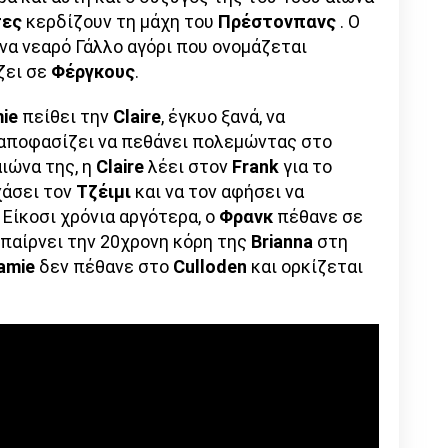
τες
κερδίζουν τη μάχη του
Πρέστονπανς
. Ο
να νεαρό Γάλλο αγόρι που ονομάζεται
ζει σε
Φέργκους
.
mie
πείθει την
Claire
, έγκυο ξανά, να
αποφασίζει να πεθάνει πολεμώντας στο
αιώνα της, η
Claire
λέει στον
Frank
για το
χάσει τον
Τζέιμι
και να τον αφήσει να
 Είκοσι χρόνια αργότερα, ο
Φρανκ
πέθανε σε
παίρνει την 20χρονη κόρη της
Brianna
στη
amie
δεν πέθανε στο
Culloden
και ορκίζεται