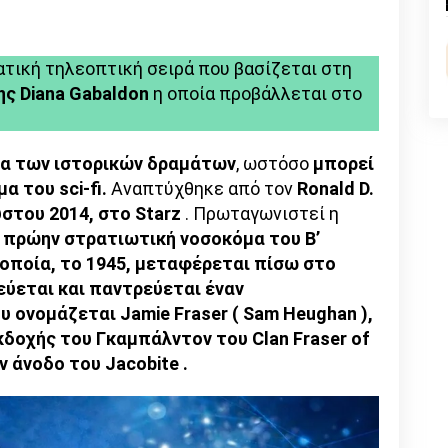
n
l
py
nk
ματική τηλεοπτική σειρά που βασίζεται στη
ης Diana Gabaldon
η οποία προβάλλεται στο
ρία των ιστορικών δραμάτων
, ωστόσο
μπορεί
α του sci-fi.
Αναπτύχθηκε από τον
Ronald D.
ύστου 2014, στο Starz
. Πρωταγωνιστεί η
α πρώην στρατιωτική νοσοκόμα του Β’
οποία, το 1945, μεταφέρεται πίσω στο
εύεται και παντρεύεται έναν
 ονομάζεται Jamie Fraser ( Sam Heughan ),
δοχής του Γκαμπάλντον του Clan Fraser of
ν άνοδο του Jacobite .