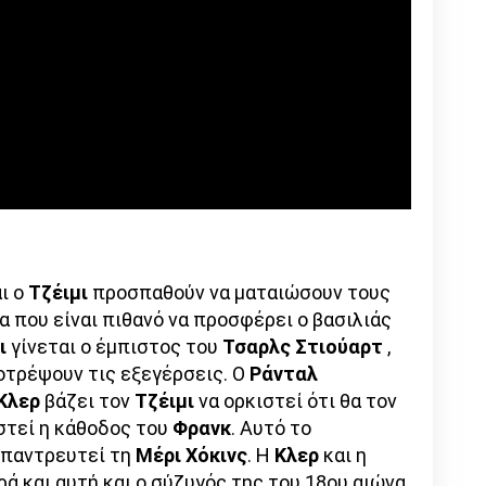
ι ο
Τζέιμι
προσπαθούν να ματαιώσουν τους
 που είναι πιθανό να προσφέρει ο βασιλιάς
μι
γίνεται ο έμπιστος του
Τσαρλς Στιούαρτ
,
οτρέψουν τις εξεγέρσεις. Ο
Ράνταλ
Κλερ
βάζει τον
Τζέιμι
να ορκιστεί ότι θα τον
στεί η κάθοδος του
Φρανκ
. Αυτό το
 παντρευτεί τη
Μέρι Χόκινς
. Η
Κλερ
και η
ρά και αυτή και ο σύζυγός της του 18ου αιώνα