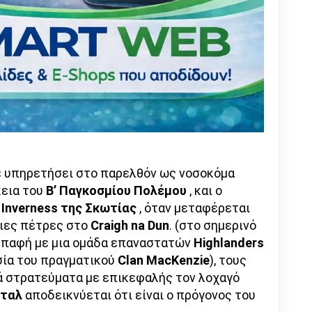
χε υπηρετήσει στο παρελθόν ως νοσοκόμα
κεια του
Β’ Παγκοσμίου Πολέμου
, και ο
ο
Inverness της Σκωτίας
, όταν μεταφέρεται
θιες πέτρες στο
Craigh na Dun
. (στο σημερινό
 επαφή με μια ομάδα επαναστατών
Highlanders
σία του πραγματικού
Clan MacKenzie
), τους
ά στρατεύματα με επικεφαλής τον λοχαγό
νταλ
αποδεικνύεται ότι είναι ο πρόγονος του