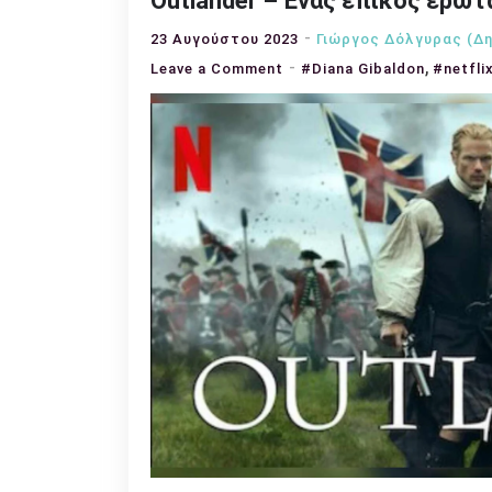
Outlander – Ένας επικός έρωτα
23 Αυγούστου 2023
Γιώργος Δόλγυρας (Δη
,
on
Leave a Comment
#Diana Gibaldon
#netfli
Outlander
–
Ένας
επικός
έρωτας
στο
Netflix