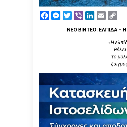
Facebook
Messenger
Twitter
Viber
LinkedI
Emai
Co
Li
ΝΕΟ ΒΙΝΤΕΟ: ΕΛΠΙΔΑ – H
«
Η ελπί
θέλει
το μολ
ζωγραφ