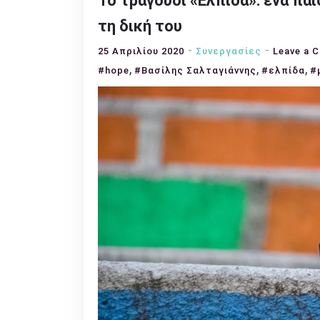
Το τραγούδι «Ελπίδα»: ένα παι
τη δική του
25 Απριλίου 2020
Συνεργασίες
Leave a 
,
,
,
#hope
#Βασίλης Σαλταγιάννης
#ελπίδα
#