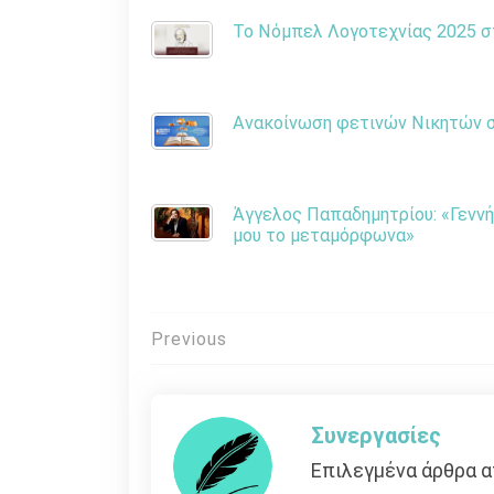
Το Νόμπελ Λογοτεχνίας 2025 στ
Ανακοίνωση φετινών Νικητών στ
Άγγελος Παπαδημητρίου: «Γεννή
μου το μεταμόρφωνα»
Πλοήγηση
Previous
άρθρων
Συνεργασίες
Επιλεγμένα άρθρα α