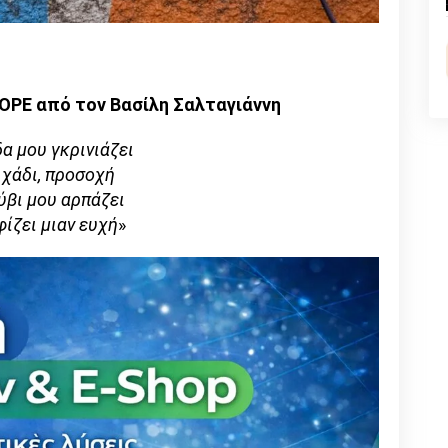
n
l
py
nk
OPE από τον Βασίλη Σαλταγιάννη
δα μου γκρινιάζει
 χάδι, προσοχή
ύβι μου αρπάζει
ίζει μιαν ευχή
»