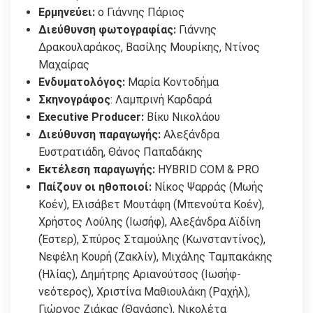
Ερμηνεύει:
ο Γιάννης Πάριος
Διεύθυνση φωτογραφίας:
Γιάννης
Δρακουλαράκος, Βασίλης Μουρίκης, Ντίνος
Μαχαίρας
Ενδυματολόγος:
Μαρία Κοντοδήμα
Σκηνογράφος
: Λαμπρινή Καρδαρά
Executive Producer:
Βίκυ Νικολάου
Διεύθυνση παραγωγής:
Αλεξάνδρα
Ευστρατιάδη, Θάνος Παπαδάκης
Εκτέλεση παραγωγής:
HYBRID COM & PRO
Παίζουν οι ηθοποιοί:
Νίκος Ψαρράς (Μωής
Κοέν), Ελισάβετ Μουτάφη (Μπενούτα Κοέν),
Χρήστος Λούλης (Ιωσήφ), Αλεξάνδρα Αϊδίνη
(Έστερ), Σπύρος Σταμούλης (Κωνσταντίνος),
Νεφέλη Κουρή (Ζακλίν), Μιχάλης Ταμπακάκης
(Ηλίας), Δημήτρης Αριανούτσος (Ιωσήφ-
νεότερος), Χριστίνα Μαθιουλάκη (Ραχήλ),
Γιώργος Ζιάκας (Θανάσης), Νικολέτα