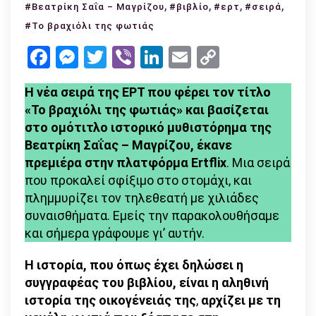
«Το
,
,
,
,
#Βεατρίκη Σαΐα – Μαγρίζου
#βιβλίο
#ερτ
#σειρά
βραχιόλι
#Το βραχιόλι της φωτιάς
της
Facebook
Messenger
Twitter
Viber
LinkedIn
Email
Copy
φωτιάς»
Link
–
Η νέα σειρά της ΕΡΤ που φέρει τον τίτλο
Το
«Το βραχιόλι της φωτιάς» και βασίζεται
συγκλονιστικό
στο ομότιτλο ιστορικό μυθιστόρημα της
βιβλίο
Βεατρίκη Σαΐας – Μαγρίζου, έκανε
που
πρεμιέρα στην πλατφόρμα Ertflix
. Μια σειρά
έγινε
που προκαλεί σφίξιμο στο στομάχι, και
σειρά
πλημμυρίζει τον τηλεθεατή με χιλιάδες
συναισθήματα. Εμείς την παρακολουθήσαμε
και σήμερα γράφουμε γι’ αυτήν.
Η ιστορία, που όπως έχει δηλώσει η
συγγραφέας του βιβλίου, είναι η αληθινή
ιστορία της οικογένειάς της
,
αρχίζει με τη