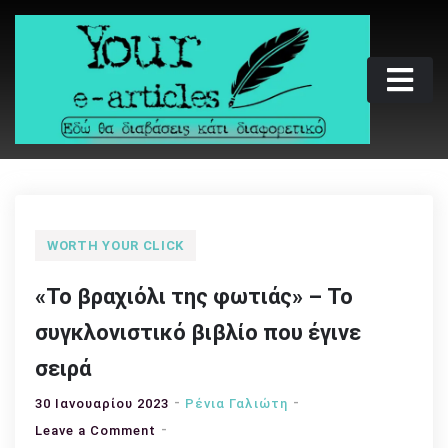
Skip
to
content
Your e-articles
Εδώ θα διαβάσεις κάτι διαφορετικό
WORTH YOUR CLICK
«Το βραχιόλι της φωτιάς» – Το
συγκλονιστικό βιβλίο που έγινε
σειρά
30 Ιανουαρίου 2023
Ρένια Γαλιώτη
on
Leave a Comment