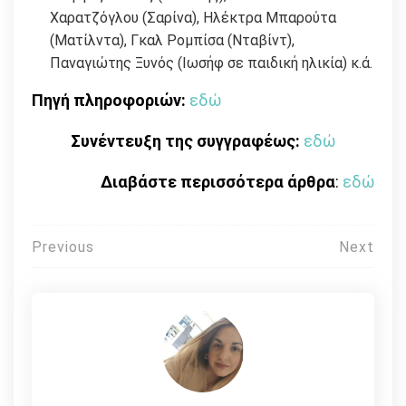
Χαρατζόγλου (Σαρίνα), Ηλέκτρα Μπαρούτα
(Ματίλντα), Γκαλ Ρομπίσα (Νταβίντ),
Παναγιώτης Ξυνός (Ιωσήφ σε παιδική ηλικία) κ.ά.
Πηγή πληροφοριών:
εδώ
Συνέντευξη της συγγραφέως:
εδώ
Διαβάστε περισσότερα άρθρα
:
εδώ
Πλοήγηση
Previous
Next
άρθρων