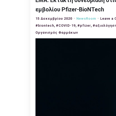
EMA: Έκτακτη συνεδρίαση στις
εμβολίου Pfizer-BioNTech
15 Δεκεμβρίου 2020
NewsRoom
Leave a
,
,
,
#biontech
#COVID-19
#pfizer
#αξιολόγησ
Οργανισμός Φαρμάκων