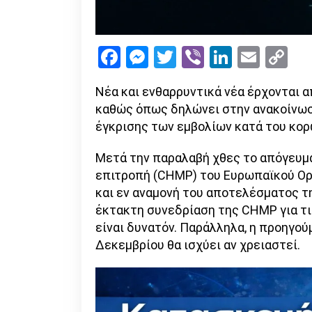
Facebook
Messenger
Twitter
Viber
LinkedI
Emai
Co
Li
Νέα και ενθαρρυντικά νέα έρχονται 
καθώς όπως δηλώνει στην ανακοίνωσή
έγκρισης των εμβολίων κατά του κορω
Μετά την παραλαβή χθες το απόγευμ
επιτροπή (CHMP) του Ευρωπαϊκού Ορ
και εν αναμονή του αποτελέσματος τ
έκτακτη συνεδρίαση της CHMP για τι
είναι δυνατόν. Παράλληλα, η προηγο
Δεκεμβρίου θα ισχύει αν χρειαστεί.