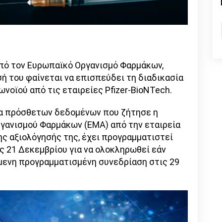
n
l
py
nk
από τον Ευρωπαϊκό Οργανισμό Φαρμάκων,
 του φαίνεται να επισπεύδει τη διαδικασία
νοϊού από τις εταιρείες Pfizer-BioNTech.
α πρόσθετων δεδομένων που ζήτησε η
γανισμού Φαρμάκων (EMA) από την εταιρεία
ης αξιολόγησής της, έχει προγραμματιστεί
ς 21 Δεκεμβρίου για να ολοκληρωθεί εάν
ύμενη προγραμματισμένη συνεδρίαση στις 29