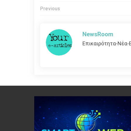
Πλοήγηση
Previous
άρθρων
NewsRoom
Επικαιρότητα-Νέα-Ε