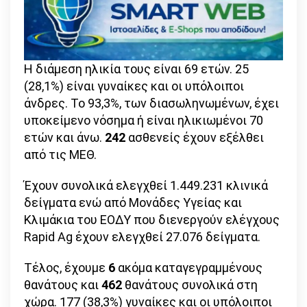
Η διάμεση ηλικία τους είναι 69 ετών. 25
(28,1%) είναι γυναίκες και οι υπόλοιποι
άνδρες. To 93,3%, των διασωληνωμένων, έχει
υποκείμενο νόσημα ή είναι ηλικιωμένοι 70
ετών και άνω.
242
ασθενείς έχουν εξέλθει
από τις ΜΕΘ.
Έχουν συνολικά ελεγχθεί 1.449.231 κλινικά
δείγματα ενώ από Μονάδες Υγείας και
Κλιμάκια του ΕΟΔΥ που διενεργούν ελέγχους
Rapid Ag έχουν ελεγχθεί 27.076 δείγματα.
Τέλος, έχουμε
6
ακόμα καταγεγραμμένους
θανάτους και
462
θανάτους συνολικά στη
χώρα. 177 (38,3%) γυναίκες και οι υπόλοιποι