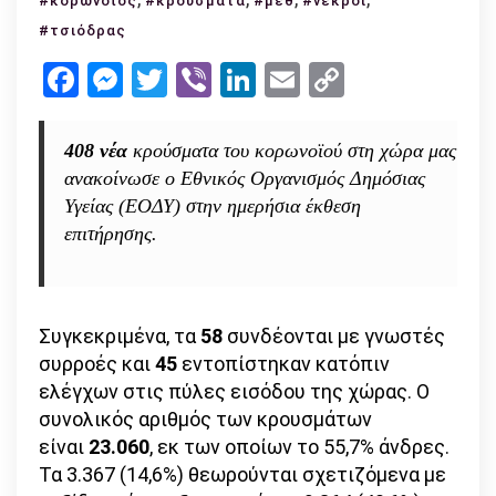
#κορωνοϊός
#κρούσματα
#μεθ
#νεκροί
κρούσματα
#τσιόδρας
συνολικά
Facebook
Messenger
Twitter
Viber
LinkedIn
Email
Copy
–
Link
6
νέοι
408 νέα
κρούσματα του κορωνοϊού στη χώρα μας
θάνατοι!
ανακοίνωσε ο Εθνικός Οργανισμός Δημόσιας
Υγείας (ΕΟΔΥ) στην ημερήσια έκθεση
επιτήρησης.
Συγκεκριμένα, τα
58
συνδέονται με γνωστές
συρροές και
45
εντοπίστηκαν κατόπιν
ελέγχων στις πύλες εισόδου της χώρας. Ο
συνολικός αριθμός των κρουσμάτων
είναι
23.060
, εκ των οποίων το 55,7% άνδρες.
Τα 3.367 (14,6%) θεωρούνται σχετιζόμενα με