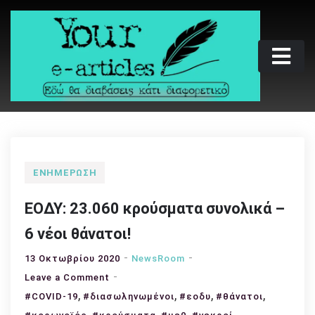
Skip
to
content
Your e-articles
Εδώ θα διαβάσεις κάτι διαφορετικό
ΕΝΗΜΈΡΩΣΗ
ΕΟΔΥ: 23.060 κρούσματα συνολικά –
6 νέοι θάνατοι!
13 Οκτωβρίου 2020
NewsRoom
on
Leave a Comment
,
ΕΟΔΥ:
,
,
,
#COVID-19
#διασωληνωμένοι
#εοδυ
#θάνατοι
23.060
,
,
,
,